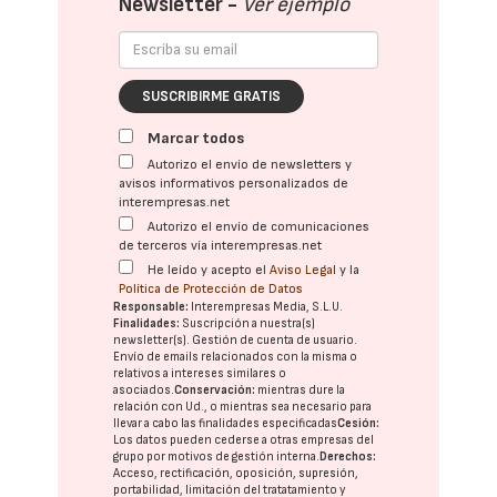
Newsletter -
Ver ejemplo
SUSCRIBIRME GRATIS
Marcar todos
Autorizo el envío de newsletters y
avisos informativos personalizados de
interempresas.net
Autorizo el envío de comunicaciones
de terceros vía interempresas.net
He leído y acepto el
Aviso Legal
y la
Política de Protección de Datos
Responsable:
Interempresas Media, S.L.U.
Finalidades:
Suscripción a nuestra(s)
newsletter(s). Gestión de cuenta de usuario.
Envío de emails relacionados con la misma o
relativos a intereses similares o
asociados.
Conservación:
mientras dure la
relación con Ud., o mientras sea necesario para
llevar a cabo las finalidades especificadas
Cesión:
Los datos pueden cederse a otras
empresas del
grupo
por motivos de gestión interna.
Derechos:
Acceso, rectificación, oposición, supresión,
portabilidad, limitación del tratatamiento y