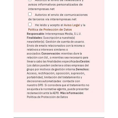
Autorizo el envío de newsletters y
avisos informativos personalizados de
interempresas.net
Autorizo el envío de comunicaciones
de terceros vía interempresas.net
He leído y acepto el
Aviso Legal
y la
Política de Protección de Datos
Responsable:
Interempresas Media, S.L.U.
Finalidades:
Suscripción a nuestra(s)
newsletter(s). Gestión de cuenta de usuario.
Envío de emails relacionados con la misma o
relativos a intereses similares o
asociados.
Conservación:
mientras dure la
relación con Ud., o mientras sea necesario para
llevar a cabo las finalidades especificadas
Cesión:
Los datos pueden cederse a otras
empresas del
grupo
por motivos de gestión interna.
Derechos:
Acceso, rectificación, oposición, supresión,
portabilidad, limitación del tratatamiento y
decisiones automatizadas:
contacte con
nuestro DPD
. Si considera que el tratamiento no
se ajusta a la normativa vigente, puede presentar
reclamación ante la
AEPD
.
Más información:
Política de Protección de Datos