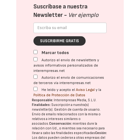
Suscríbase a nuestra
Newsletter -
Ver ejemplo
SUSCRIBIRME GRATIS
Marcar todos
Autorizo el envío de newsletters y
avisos informativos personalizados de
interempresas.net
Autorizo el envío de comunicaciones
de terceros vía interempresas.net
He leído y acepto el
Aviso Legal
y la
Política de Protección de Datos
Responsable:
Interempresas Media, S.L.U.
Finalidades:
Suscripción a nuestra(s)
newsletter(s). Gestión de cuenta de usuario.
Envío de emails relacionados con la misma o
relativos a intereses similares o
asociados.
Conservación:
mientras dure la
relación con Ud., o mientras sea necesario para
llevar a cabo las finalidades especificadas
Cesión:
Los datos pueden cederse a otras
empresas del