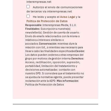
interempresas.net
Autorizo el envío de comunicaciones
de terceros vía interempresas.net
He leído y acepto el
Aviso Legal
y la
Política de Protección de Datos
Responsable:
Interempresas Media, S.L.U.
Finalidades:
Suscripción a nuestra(s)
newsletter(s). Gestión de cuenta de usuario.
Envío de emails relacionados con la misma o
relativos a intereses similares o
asociados.
Conservación:
mientras dure la
relación con Ud., o mientras sea necesario para
llevar a cabo las finalidades especificadas
Cesión:
Los datos pueden cederse a otras
empresas del
grupo
por motivos de gestión interna.
Derechos:
Acceso, rectificación, oposición, supresión,
portabilidad, limitación del tratatamiento y
decisiones automatizadas:
contacte con
nuestro DPD
. Si considera que el tratamiento no
se ajusta a la normativa vigente, puede presentar
reclamación ante la
AEPD
.
Más información:
Política de Protección de Datos