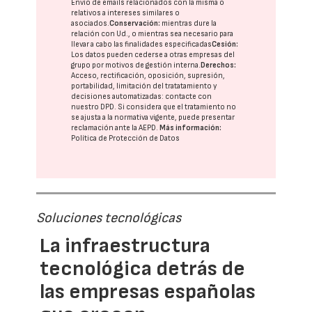
Envío de emails relacionados con la misma o
relativos a intereses similares o
asociados.
Conservación:
mientras dure la
relación con Ud., o mientras sea necesario para
llevar a cabo las finalidades especificadas
Cesión:
Los datos pueden cederse a otras
empresas del
grupo
por motivos de gestión interna.
Derechos:
Acceso, rectificación, oposición, supresión,
portabilidad, limitación del tratatamiento y
decisiones automatizadas:
contacte con
nuestro DPD
. Si considera que el tratamiento no
se ajusta a la normativa vigente, puede presentar
reclamación ante la
AEPD
.
Más información:
Política de Protección de Datos
Soluciones tecnológicas
La infraestructura
tecnológica detrás de
las empresas españolas