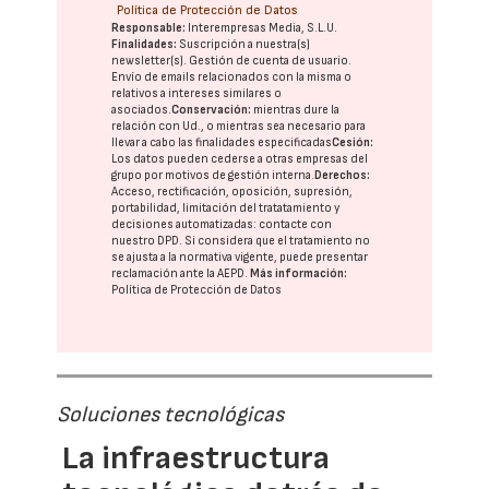
Política de Protección de Datos
Responsable:
Interempresas Media, S.L.U.
Finalidades:
Suscripción a nuestra(s)
newsletter(s). Gestión de cuenta de usuario.
Envío de emails relacionados con la misma o
relativos a intereses similares o
asociados.
Conservación:
mientras dure la
relación con Ud., o mientras sea necesario para
llevar a cabo las finalidades especificadas
Cesión:
Los datos pueden cederse a otras
empresas del
grupo
por motivos de gestión interna.
Derechos:
Acceso, rectificación, oposición, supresión,
portabilidad, limitación del tratatamiento y
decisiones automatizadas:
contacte con
nuestro DPD
. Si considera que el tratamiento no
se ajusta a la normativa vigente, puede presentar
reclamación ante la
AEPD
.
Más información:
Política de Protección de Datos
Soluciones tecnológicas
La infraestructura