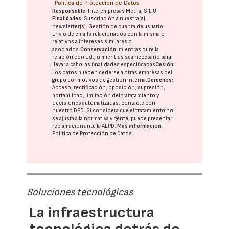
Política de Protección de Datos
Responsable:
Interempresas Media, S.L.U.
Finalidades:
Suscripción a nuestra(s)
newsletter(s). Gestión de cuenta de usuario.
Envío de emails relacionados con la misma o
relativos a intereses similares o
asociados.
Conservación:
mientras dure la
relación con Ud., o mientras sea necesario para
llevar a cabo las finalidades especificadas
Cesión:
Los datos pueden cederse a otras
empresas del
grupo
por motivos de gestión interna.
Derechos:
Acceso, rectificación, oposición, supresión,
portabilidad, limitación del tratatamiento y
decisiones automatizadas:
contacte con
nuestro DPD
. Si considera que el tratamiento no
se ajusta a la normativa vigente, puede presentar
reclamación ante la
AEPD
.
Más información:
Política de Protección de Datos
Soluciones tecnológicas
La infraestructura