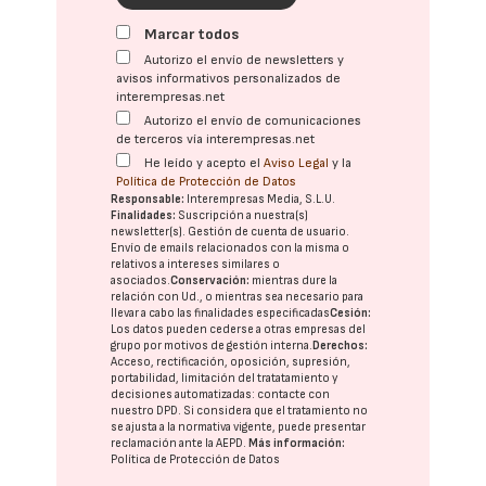
Marcar todos
Autorizo el envío de newsletters y
avisos informativos personalizados de
interempresas.net
Autorizo el envío de comunicaciones
de terceros vía interempresas.net
He leído y acepto el
Aviso Legal
y la
Política de Protección de Datos
Responsable:
Interempresas Media, S.L.U.
Finalidades:
Suscripción a nuestra(s)
newsletter(s). Gestión de cuenta de usuario.
Envío de emails relacionados con la misma o
relativos a intereses similares o
asociados.
Conservación:
mientras dure la
relación con Ud., o mientras sea necesario para
llevar a cabo las finalidades especificadas
Cesión:
Los datos pueden cederse a otras
empresas del
grupo
por motivos de gestión interna.
Derechos:
Acceso, rectificación, oposición, supresión,
portabilidad, limitación del tratatamiento y
decisiones automatizadas:
contacte con
nuestro DPD
. Si considera que el tratamiento no
se ajusta a la normativa vigente, puede presentar
reclamación ante la
AEPD
.
Más información:
Política de Protección de Datos