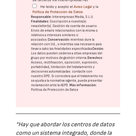
de terceros vía interempresas.net
He leído y acepto el
Aviso Legal
y la
Política de Protección de Datos
Responsable:
Interempresas Media, S.L.U.
Finalidades:
Suscripción a nuestra(s)
newsletter(s). Gestión de cuenta de usuario.
Envío de emails relacionados con la misma o
relativos a intereses similares o
asociados.
Conservación:
mientras dure la
relación con Ud., o mientras sea necesario para
llevar a cabo las finalidades especificadas
Cesión:
Los datos pueden cederse a otras
empresas del
grupo
por motivos de gestión interna.
Derechos:
Acceso, rectificación, oposición, supresión,
portabilidad, limitación del tratatamiento y
decisiones automatizadas:
contacte con
nuestro DPD
. Si considera que el tratamiento no
se ajusta a la normativa vigente, puede presentar
reclamación ante la
AEPD
.
Más información:
Política de Protección de Datos
“Hay que abordar los centros de datos
como un sistema integrado, donde la