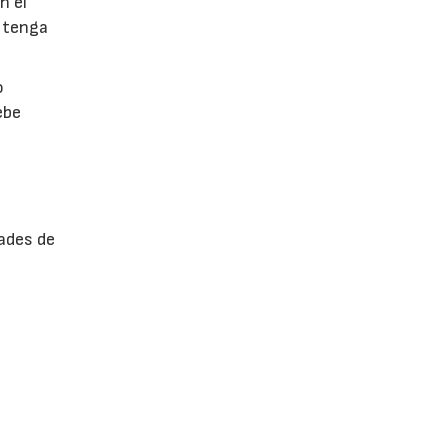
n el
 tenga
o
ebe
ades de