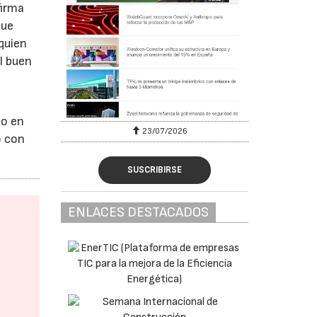
firma
que
quien
l buen
go en
23/07/2026
o con
SUSCRIBIRSE
ENLACES DESTACADOS