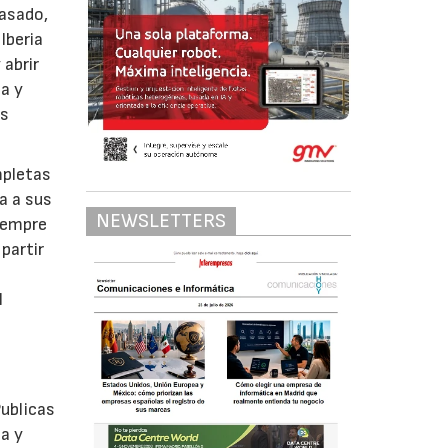
pasado,
Iberia
 abrir
a y
as
mpletas
a a sus
NEWSLETTERS
siempre
partir
l
o
ublicas
ia y