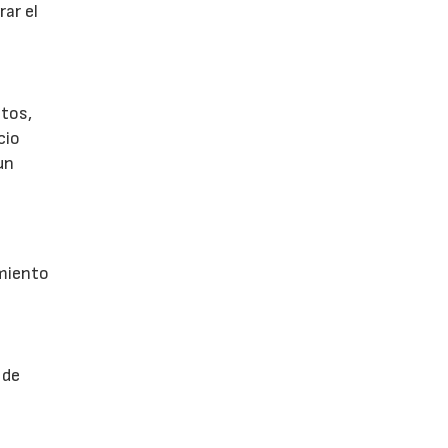
ar el
tos,
cio
un
imiento
 de