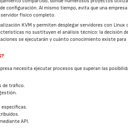
lojamiento compartido, donde numerosos proyectos utiliza
de configuración. Al mismo tiempo, evita que una empresa
servidor físico completo.
ualización KVM y permiten desplegar servidores con Linux 
terísticas no sustituyen el análisis técnico: la decisión d
icaciones se ejecutarán y cuánto conocimiento existe para
S?
resa necesita ejecutar procesos que superan las posibilid
 de tráfico.
gestión.
 específicas.
ribuidos.
mediante API.