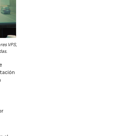
ores VPS,
das.
e
utación
a
or