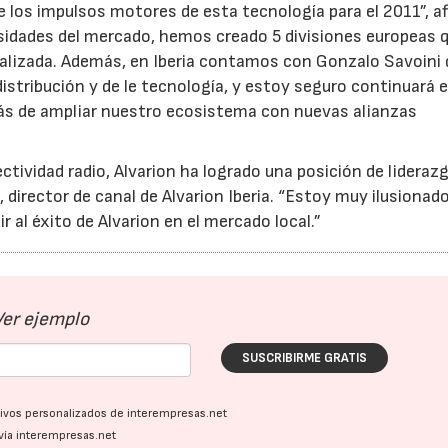
de los impulsos motores de esta tecnología para el 2011”, a
sidades del mercado, hemos creado 5 divisiones europeas 
calizada. Además, en Iberia contamos con Gonzalo Savoini 
distribución y de le tecnología, y estoy seguro continuará e
más de ampliar nuestro ecosistema con nuevas alianzas
ctividad radio, Alvarion ha logrado una posición de lideraz
23/07/2026
30/07/2026
director de canal de Alvarion Iberia. “Estoy muy ilusionad
r al éxito de Alvarion en el mercado local.”
Ver ejemplo
SUSCRIBIRME GRATIS
ativos personalizados de interempresas.net
vía interempresas.net