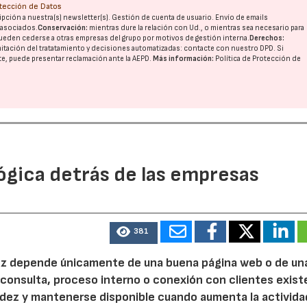
otección de Datos
pción a nuestra(s) newsletter(s). Gestión de cuenta de usuario. Envío de emails
o asociados.
Conservación:
mientras dure la relación con Ud., o mientras sea necesario para
ueden cederse a otras
empresas del grupo
por motivos de gestión interna.
Derechos:
imitación del tratatamiento y decisiones automatizadas:
contacte con nuestro DPD
. Si
nte, puede presentar reclamación ante la
AEPD
.
Más información:
Política de Protección de
ógica detrás de las empresas
381
 vez depende únicamente de una buena página web o de un
 consulta, proceso interno o conexión con clientes exist
idez y mantenerse disponible cuando aumenta la activida