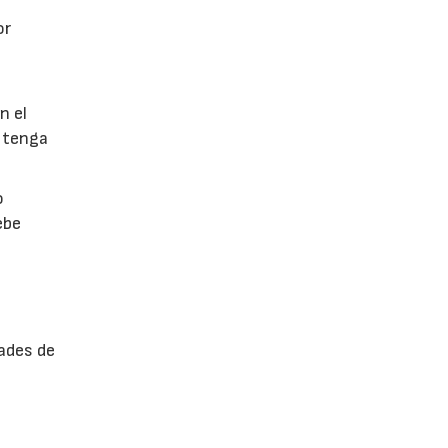
or
n el
 tenga
o
ebe
ades de