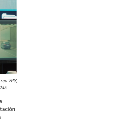
ores VPS,
das.
e
utación
a