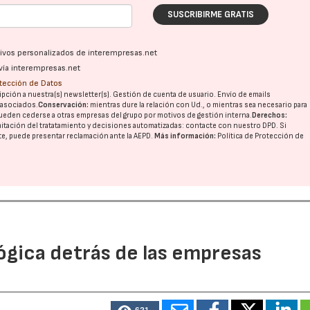
SUSCRIBIRME GRATIS
ativos personalizados de interempresas.net
vía interempresas.net
otección de Datos
pción a nuestra(s) newsletter(s). Gestión de cuenta de usuario. Envío de emails
o asociados.
Conservación:
mientras dure la relación con Ud., o mientras sea necesario para
ueden cederse a otras
empresas del grupo
por motivos de gestión interna.
Derechos:
imitación del tratatamiento y decisiones automatizadas:
contacte con nuestro DPD
. Si
nte, puede presentar reclamación ante la
AEPD
.
Más información:
Política de Protección de
ógica detrás de las empresas