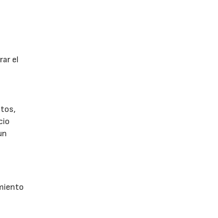
ar el
tos,
cio
un
imiento