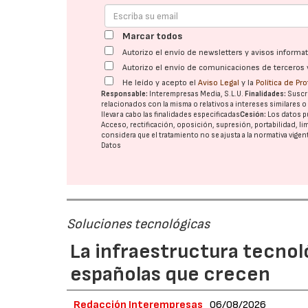
Marcar todos
Autorizo el envío de newsletters y avisos inform
Autorizo el envío de comunicaciones de terceros 
He leído y acepto el
Aviso Legal
y la
Política de Pr
Responsable:
Interempresas Media, S.L.U.
Finalidades:
Suscri
relacionados con la misma o relativos a intereses similares 
llevar a cabo las finalidades especificadas
Cesión:
Los datos p
Acceso, rectificación, oposición, supresión, portabilidad, l
considera que el tratamiento no se ajusta a la normativa vige
Datos
Soluciones tecnológicas
La infraestructura tecnol
españolas que crecen
Redacción Interempresas
06/08/2026