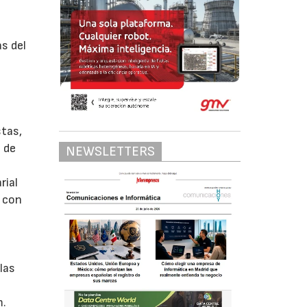
s del
stas,
 de
NEWSLETTERS
rial
, con
las
m.