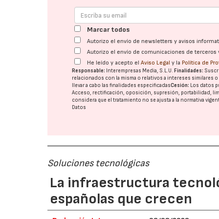
Marcar todos
Autorizo el envío de newsletters y avisos inform
Autorizo el envío de comunicaciones de terceros 
He leído y acepto el
Aviso Legal
y la
Política de Pr
Responsable:
Interempresas Media, S.L.U.
Finalidades:
Suscri
relacionados con la misma o relativos a intereses similares 
llevar a cabo las finalidades especificadas
Cesión:
Los datos p
Acceso, rectificación, oposición, supresión, portabilidad, l
considera que el tratamiento no se ajusta a la normativa vige
Datos
Soluciones tecnológicas
La infraestructura tecnol
españolas que crecen