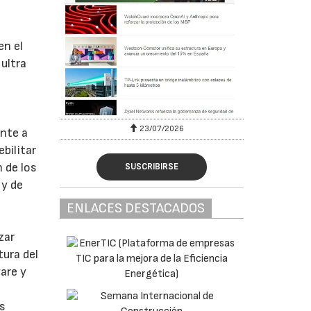
en el
 ultra
23/07/2026
ente a
bilitar
 de los
SUSCRIBIRSE
 y de
ENLACES DESTACADOS
zar
ura del
are y
as