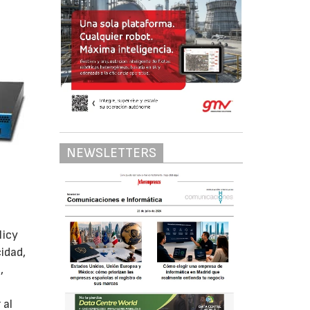
NEWSLETTERS
licy
idad,
,
 al