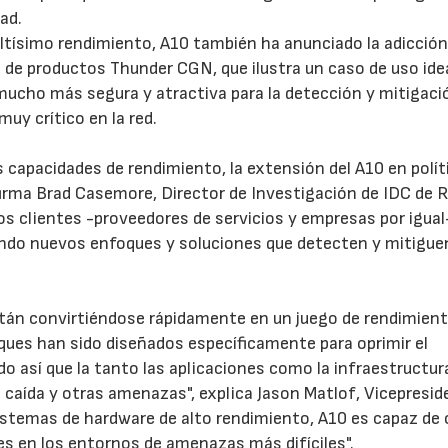
ad.
altísimo rendimiento, A10 también ha anunciado la adicción
 de productos Thunder CGN, que ilustra un caso de uso ide
 mucho más segura y atractiva para la detección y mitigaci
uy crítico en la red.
capacidades de rendimiento, la extensión del A10 en polít
afirma Brad Casemore, Director de Investigación de IDC de 
os clientes -proveedores de servicios y empresas por igual
ando nuevos enfoques y soluciones que detecten y mitigue
tán convirtiéndose rápidamente en un juego de rendimient
aques han sido diseñados específicamente para oprimir el
do así que la tanto las aplicaciones como la infraestructur
 caída y otras amenazas", explica Jason Matlof, Vicepresid
stemas de hardware de alto rendimiento, A10 es capaz de 
es en los entornos de amenazas más difíciles".