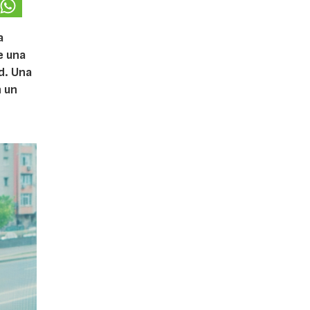
a
e una
d. Una
n un