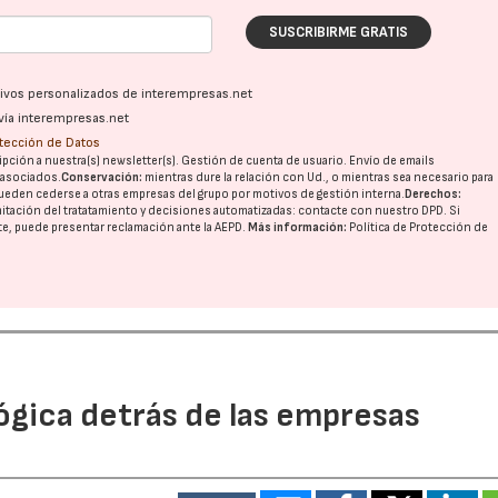
SUSCRIBIRME GRATIS
ativos personalizados de interempresas.net
vía interempresas.net
otección de Datos
pción a nuestra(s) newsletter(s). Gestión de cuenta de usuario. Envío de emails
o asociados.
Conservación:
mientras dure la relación con Ud., o mientras sea necesario para
ueden cederse a otras
empresas del grupo
por motivos de gestión interna.
Derechos:
imitación del tratatamiento y decisiones automatizadas:
contacte con nuestro DPD
. Si
nte, puede presentar reclamación ante la
AEPD
.
Más información:
Política de Protección de
ógica detrás de las empresas