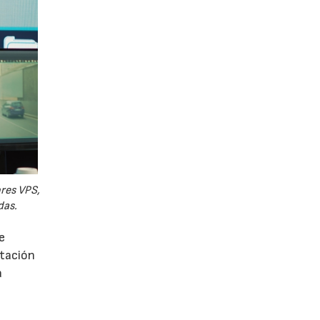
ores VPS,
das.
e
utación
a