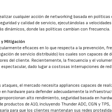
lizar cualquier acción de networking basada en políticas 
eguridad y calidad de servicio, ejecutándolas a velocidades
ás dinámicos, donde las políticas cambian con frecuencia.
y Mitigación
23/07/2026
30/07/2026
ularmente eficaces en lo que respecta a la prevención, fr
ación de servicio distribuido) los cuales son capaces de de
ores del cliente. Recientemente, la frecuencia y el volumen
spectacular, dado lugar a costosas interrupciones de red
s ataques, el mercado necesita appliances capaces de reali
e en hardware para defender adecuadamente la infraestruct
proporcionan alto rendimiento, seguridad basada en hardw
s de productos de A10, incluyendo Thunder ADC, CGN y TPS,
esaria para que los clientes mantengan sus redes protegid