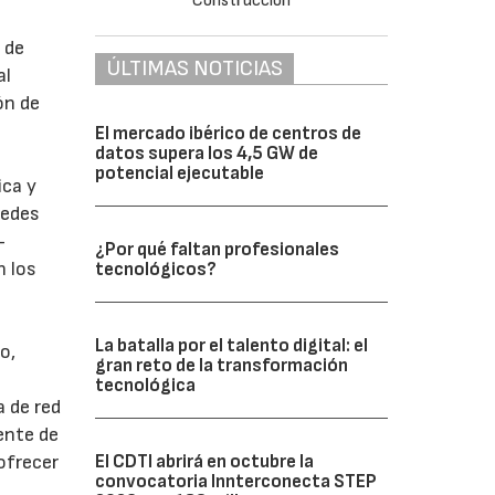
 de
ÚLTIMAS NOTICIAS
al
ón de
El mercado ibérico de centros de
datos supera los 4,5 GW de
potencial ejecutable
ica y
Redes
-
¿Por qué faltan profesionales
n los
tecnológicos?
La batalla por el talento digital: el
o,
gran reto de la transformación
tecnológica
a de red
ente de
El CDTI abrirá en octubre la
ofrecer
convocatoria Innterconecta STEP