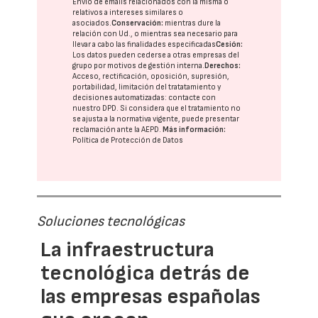
Envío de emails relacionados con la misma o
relativos a intereses similares o
asociados.
Conservación:
mientras dure la
relación con Ud., o mientras sea necesario para
llevar a cabo las finalidades especificadas
Cesión:
Los datos pueden cederse a otras
empresas del
grupo
por motivos de gestión interna.
Derechos:
Acceso, rectificación, oposición, supresión,
portabilidad, limitación del tratatamiento y
decisiones automatizadas:
contacte con
nuestro DPD
. Si considera que el tratamiento no
se ajusta a la normativa vigente, puede presentar
reclamación ante la
AEPD
.
Más información:
Política de Protección de Datos
Soluciones tecnológicas
La infraestructura
tecnológica detrás de
las empresas españolas