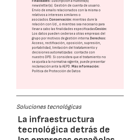
Finalidades:
Suscripción a nuestra(s)
newsletter(s). Gestión de cuenta de usuario.
Envío de emails relacionados con la misma o
relativos a intereses similares o
asociados.
Conservación:
mientras dure la
relación con Ud., o mientras sea necesario para
llevar a cabo las finalidades especificadas
Cesión:
Los datos pueden cederse a otras
empresas del
grupo
por motivos de gestión interna.
Derechos:
Acceso, rectificación, oposición, supresión,
portabilidad, limitación del tratatamiento y
decisiones automatizadas:
contacte con
nuestro DPD
. Si considera que el tratamiento no
se ajusta a la normativa vigente, puede presentar
reclamación ante la
AEPD
.
Más información:
Política de Protección de Datos
Soluciones tecnológicas
La infraestructura
tecnológica detrás de