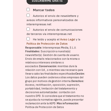
SUSCRIBIRME GRATIS
Marcar todos
Autorizo el envío de newsletters y
avisos informativos personalizados de
interempresas.net
Autorizo el envío de comunicaciones
de terceros vía interempresas.net
He leído y acepto el
Aviso Legal
y la
Política de Protección de Datos
Responsable:
Interempresas Media, S.L.U.
Finalidades:
Suscripción a nuestra(s)
newsletter(s). Gestión de cuenta de usuario.
Envío de emails relacionados con la misma o
relativos a intereses similares o
asociados.
Conservación:
mientras dure la
relación con Ud., o mientras sea necesario para
llevar a cabo las finalidades especificadas
Cesión:
Los datos pueden cederse a otras
empresas del
grupo
por motivos de gestión interna.
Derechos:
Acceso, rectificación, oposición, supresión,
portabilidad, limitación del tratatamiento y
decisiones automatizadas:
contacte con
nuestro DPD
. Si considera que el tratamiento no
se ajusta a la normativa vigente, puede presentar
reclamación ante la
AEPD
.
Más información:
Política de Protección de Datos