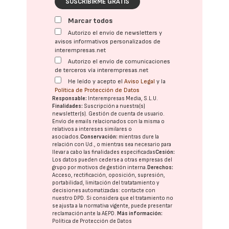
SUSCRIBIRME GRATIS
Marcar todos
Autorizo el envío de newsletters y
avisos informativos personalizados de
interempresas.net
Autorizo el envío de comunicaciones
de terceros vía interempresas.net
He leído y acepto el
Aviso Legal
y la
Política de Protección de Datos
Responsable:
Interempresas Media, S.L.U.
Finalidades:
Suscripción a nuestra(s)
newsletter(s). Gestión de cuenta de usuario.
Envío de emails relacionados con la misma o
relativos a intereses similares o
asociados.
Conservación:
mientras dure la
relación con Ud., o mientras sea necesario para
llevar a cabo las finalidades especificadas
Cesión:
Los datos pueden cederse a otras
empresas del
grupo
por motivos de gestión interna.
Derechos:
Acceso, rectificación, oposición, supresión,
portabilidad, limitación del tratatamiento y
decisiones automatizadas:
contacte con
nuestro DPD
. Si considera que el tratamiento no
se ajusta a la normativa vigente, puede presentar
reclamación ante la
AEPD
.
Más información:
Política de Protección de Datos