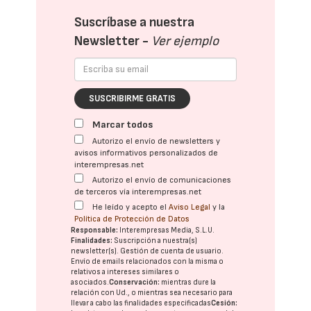
Suscríbase a nuestra
Newsletter -
Ver ejemplo
SUSCRIBIRME GRATIS
Marcar todos
Autorizo el envío de newsletters y
avisos informativos personalizados de
interempresas.net
Autorizo el envío de comunicaciones
de terceros vía interempresas.net
He leído y acepto el
Aviso Legal
y la
Política de Protección de Datos
Responsable:
Interempresas Media, S.L.U.
Finalidades:
Suscripción a nuestra(s)
newsletter(s). Gestión de cuenta de usuario.
Envío de emails relacionados con la misma o
relativos a intereses similares o
asociados.
Conservación:
mientras dure la
relación con Ud., o mientras sea necesario para
llevar a cabo las finalidades especificadas
Cesión: