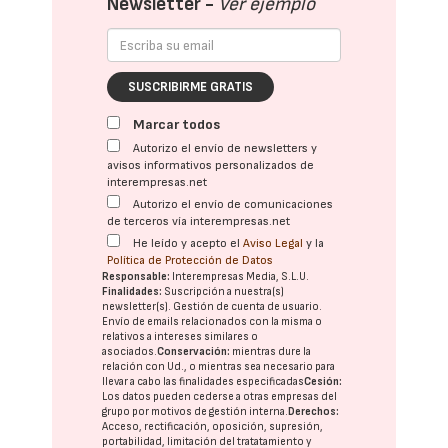
Newsletter -
Ver ejemplo
SUSCRIBIRME GRATIS
Marcar todos
Autorizo el envío de newsletters y
avisos informativos personalizados de
interempresas.net
Autorizo el envío de comunicaciones
de terceros vía interempresas.net
He leído y acepto el
Aviso Legal
y la
Política de Protección de Datos
Responsable:
Interempresas Media, S.L.U.
Finalidades:
Suscripción a nuestra(s)
newsletter(s). Gestión de cuenta de usuario.
Envío de emails relacionados con la misma o
relativos a intereses similares o
asociados.
Conservación:
mientras dure la
relación con Ud., o mientras sea necesario para
llevar a cabo las finalidades especificadas
Cesión:
Los datos pueden cederse a otras
empresas del
grupo
por motivos de gestión interna.
Derechos:
Acceso, rectificación, oposición, supresión,
portabilidad, limitación del tratatamiento y