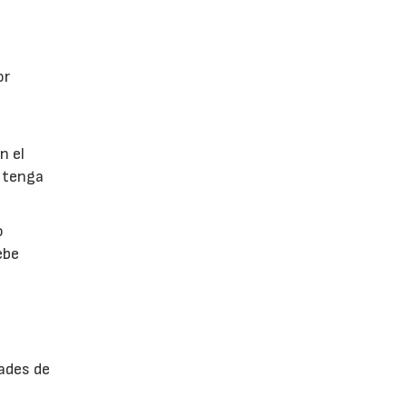
or
n el
 tenga
o
ebe
ades de