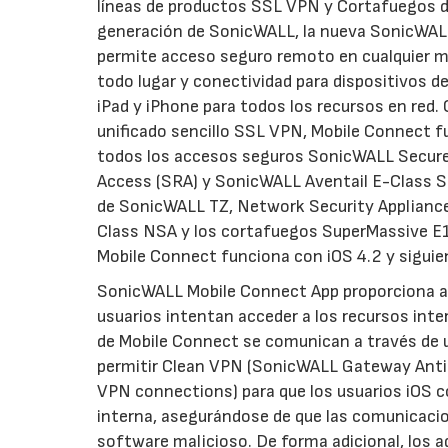
líneas de productos SSL VPN y Cortafuegos 
generación de SonicWALL, la nueva SonicWAL
permite acceso seguro remoto en cualquier 
todo lugar y conectividad para dispositivos d
iPad y iPhone para todos los recursos en red.
unificado sencillo SSL VPN, Mobile Connect f
todos los accesos seguros SonicWALL Secu
Access (SRA) y SonicWALL Aventail E-Class 
de SonicWALL TZ, Network Security Appliance
Class NSA y los cortafuegos SuperMassive E
Mobile Connect funciona con iOS 4.2 y siguie
SonicWALL Mobile Connect App proporciona a 
usuarios intentan acceder a los recursos int
de Mobile Connect se comunican a través de 
permitir Clean VPN (SonicWALL Gateway Anti-
VPN connections) para que los usuarios iOS c
interna, asegurándose de que las comunicacio
software malicioso. De forma adicional, los a