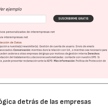
Ver ejemplo
SUSCRIBIRME GRATIS
ativos personalizados de interempresas.net
vía interempresas.net
otección de Datos
pción a nuestra(s) newsletter(s). Gestión de cuenta de usuario. Envío de emails
o asociados.
Conservación:
mientras dure la relación con Ud., o mientras sea necesario para
ueden cederse a otras
empresas del grupo
por motivos de gestión interna.
Derechos:
imitación del tratatamiento y decisiones automatizadas:
contacte con nuestro DPD
. Si
nte, puede presentar reclamación ante la
AEPD
.
Más información:
Política de Protección de
ógica detrás de las empresas