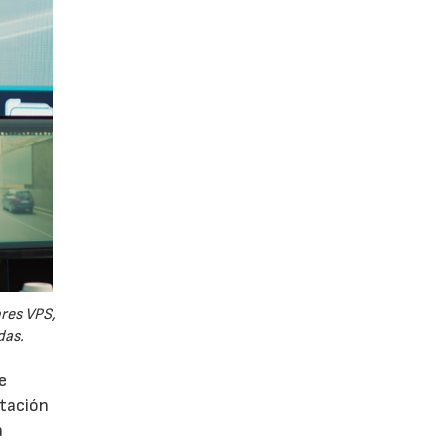
ores VPS,
das.
e
utación
a