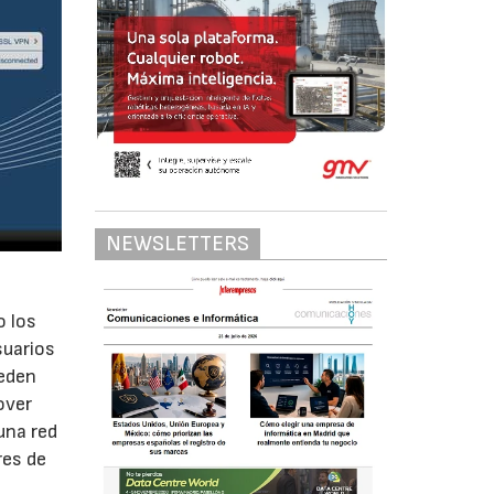
NEWSLETTERS
o los
suarios
ueden
over
una red
res de