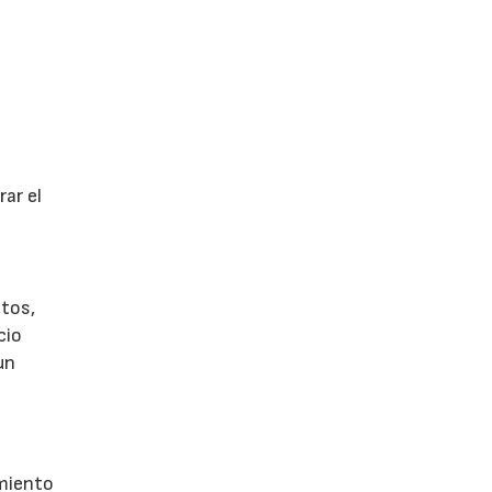
ar el
tos,
cio
un
imiento