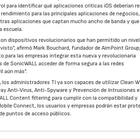
 para identificar qué aplicaciones críticas iOS deberían re
endimiento para las principales aplicaciones de negocios,
otras aplicaciones que captan mucho ancho de banda y que
a escuela.
on dispositivos revolucionarios que han permitido un nivel
 visto", afirmó Mark Bouchard, fundador de AimPoint Group
to para las empresas integrar esta nueva y revolucionaria
23/07/2026
30/07/2026
es de SonicWALL acceder de forma segura a las redes
il aún más".
, los administradores TI ya son capaces de utilizar Clean W
y Anti-Virus, Anti-Spyware y Prevención de Intrusiones e
LL Content filtering para cumplir con la compatibilidad y
n Mobile Connect, los usuarios y empresas podrán estar prot
sde puntos de acceso públicos.