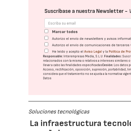
Suscríbase a nuestra Newsletter -
Marcar todos
Autorizo el envío de newsletters y avisos inform
Autorizo el envío de comunicaciones de terceros 
He leído y acepto el
Aviso Legal
y la
Política de Pr
Responsable:
Interempresas Media, S.L.U.
Finalidades:
Suscri
relacionados con la misma o relativos a intereses similares 
llevar a cabo las finalidades especificadas
Cesión:
Los datos p
Acceso, rectificación, oposición, supresión, portabilidad, l
considera que el tratamiento no se ajusta a la normativa vige
Datos
Soluciones tecnológicas
La infraestructura tecnol