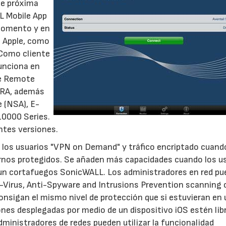
de próxima
L Mobile App
momento y en
e Apple, como
 Como cliente
unciona en
re Remote
SRA, además
 (NSA), E-
10000 Series.
ntes versiones.
los usuarios "VPN on Demand" y tráfico encriptado cuand
ernos protegidos. Se añaden más capacidades cuando los u
un cortafuegos SonicWALL. Los administradores en red p
Virus, Anti-Spyware and Intrusions Prevention scanning 
onsigan el mismo nivel de protección que si estuvieran en 
nes desplegadas por medio de un dispositivo iOS estén lib
dministradores de redes pueden utilizar la funcionalidad