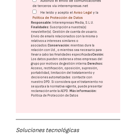
Autorizo el envío de comunicaciones
de terceros vía interempresas.net
He leído y acepto el
Aviso Legal
y la
Política de Protección de Datos
Responsable:
Interempresas Media, S.L.U.
Finalidades:
Suscripción a nuestra(s)
newsletter(s). Gestión de cuenta de usuario.
Envío de emails relacionados con la misma o
relativos a intereses similares o
asociados.
Conservación:
mientras dure la
relación con Ud., o mientras sea necesario para
llevar a cabo las finalidades especificadas
Cesión:
Los datos pueden cederse a otras
empresas del
grupo
por motivos de gestión interna.
Derechos:
Acceso, rectificación, oposición, supresión,
portabilidad, limitación del tratatamiento y
decisiones automatizadas:
contacte con
nuestro DPD
. Si considera que el tratamiento no
se ajusta a la normativa vigente, puede presentar
reclamación ante la
AEPD
.
Más información:
Política de Protección de Datos
Soluciones tecnológicas