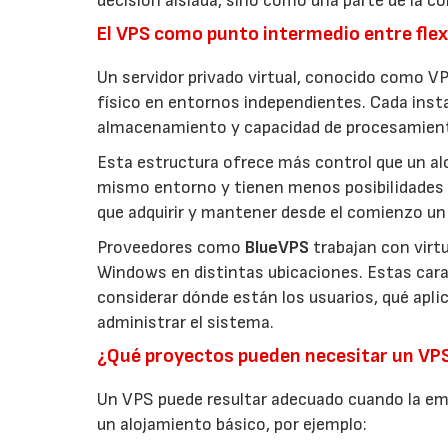
decisión aislada, sino como una parte de la co
El VPS como punto intermedio entre flexi
Un servidor privado virtual, conocido como VP
físico en entornos independientes. Cada inst
almacenamiento y capacidad de procesamien
Esta estructura ofrece más control que un a
mismo entorno y tienen menos posibilidades 
que adquirir y mantener desde el comienzo un 
Proveedores como
BlueVPS
trabajan con virt
Windows en distintas ubicaciones. Estas carac
considerar dónde están los usuarios, qué apl
administrar el sistema.
¿Qué proyectos pueden necesitar un VP
Un VPS puede resultar adecuado cuando la emp
un alojamiento básico, por ejemplo: