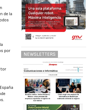
án
n de la
todos
la
os por
NEWSLETTERS
ctor
e España
nde
os.