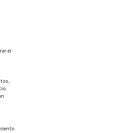
ar el
tos,
cio
un
imiento