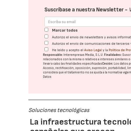
Suscríbase a nuestra Newsletter -
Marcar todos
Autorizo el envío de newsletters y avisos inform
Autorizo el envío de comunicaciones de terceros 
He leído y acepto el
Aviso Legal
y la
Política de Pr
Responsable:
Interempresas Media, S.L.U.
Finalidades:
Suscri
relacionados con la misma o relativos a intereses similares 
llevar a cabo las finalidades especificadas
Cesión:
Los datos p
Acceso, rectificación, oposición, supresión, portabilidad, l
considera que el tratamiento no se ajusta a la normativa vige
Datos
Soluciones tecnológicas
La infraestructura tecnol