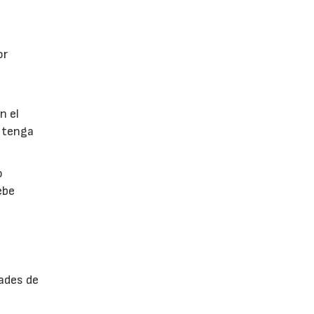
or
n el
 tenga
o
ebe
ades de