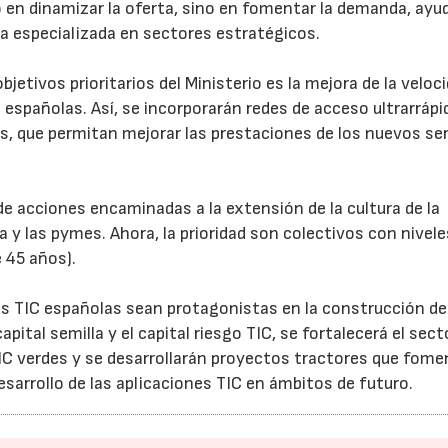
o en dinamizar la oferta, sino en fomentar la demanda, ayu
ia especializada en sectores estratégicos.
bjetivos prioritarios del Ministerio es la mejora de la veloci
españolas. Así, se incorporarán redes de acceso ultrarrápi
, que permitan mejorar las prestaciones de los nuevos ser
23/07/2026
30/07/2026
de acciones encaminadas a la extensión de la cultura de la
a y las pymes. Ahora, la prioridad son colectivos con nivele
 45 años).
as TIC españolas sean protagonistas en la construcción de
capital semilla y el capital riesgo TIC, se fortalecerá el sect
IC verdes y se desarrollarán proyectos tractores que fome
esarrollo de las aplicaciones TIC en ámbitos de futuro.