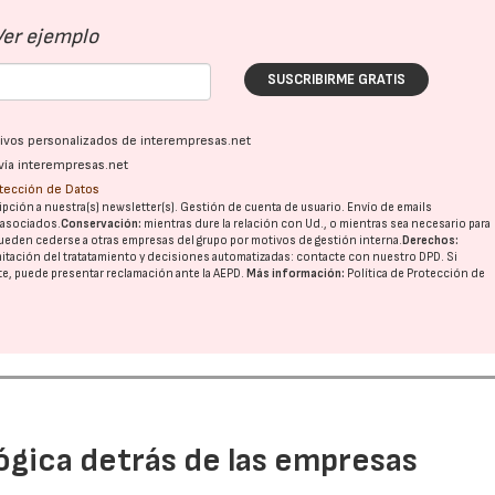
Ver ejemplo
SUSCRIBIRME GRATIS
ativos personalizados de interempresas.net
vía interempresas.net
otección de Datos
pción a nuestra(s) newsletter(s). Gestión de cuenta de usuario. Envío de emails
o asociados.
Conservación:
mientras dure la relación con Ud., o mientras sea necesario para
ueden cederse a otras
empresas del grupo
por motivos de gestión interna.
Derechos:
imitación del tratatamiento y decisiones automatizadas:
contacte con nuestro DPD
. Si
nte, puede presentar reclamación ante la
AEPD
.
Más información:
Política de Protección de
ógica detrás de las empresas