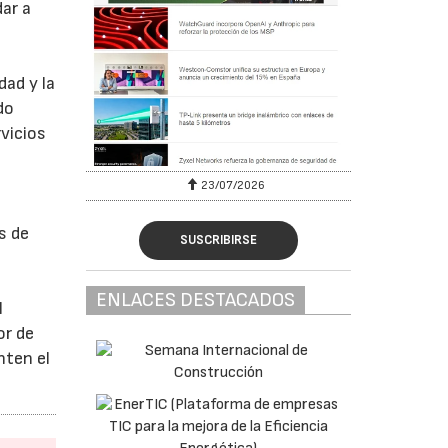
dar a
dad y la
do
vicios
23/07/2026
s de
SUSCRIBIRSE
ENLACES DESTACADOS
l
or de
nten el