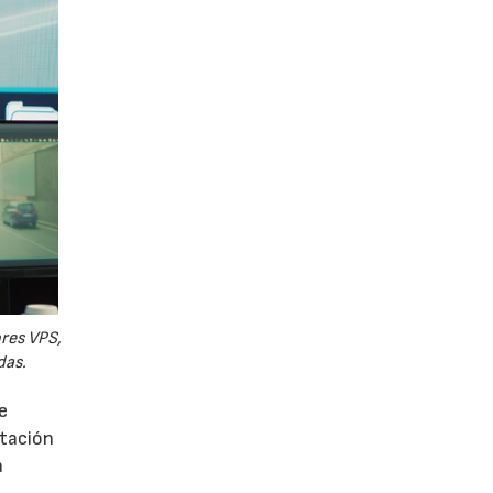
ores VPS,
das.
e
utación
a