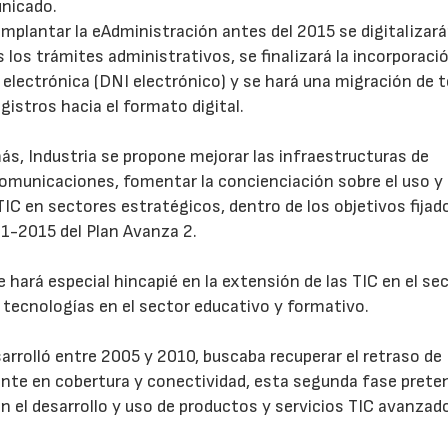
nicado.
implantar la eAdministración antes del 2015 se digitalizar
 los trámites administrativos, se finalizará la incorporació
 electrónica (DNI electrónico) y se hará una migración de 
egistros hacia el formato digital.
s, Industria se propone mejorar las infraestructuras de
omunicaciones, fomentar la concienciación sobre el uso y 
TIC en sectores estratégicos, dentro de los objetivos fijad
11-2015 del Plan Avanza 2.
 hará especial hincapié en la extensión de las TIC en el se
s tecnologías en el sector educativo y formativo.
sarrolló entre 2005 y 2010, buscaba recuperar el retraso d
ente en cobertura y conectividad, esta segunda fase prete
en el desarrollo y uso de productos y servicios TIC avanzad