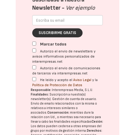
Newsletter -
Ver ejemplo
SUSCRIBIRME GRATIS
Marcar todos
Autorizo el envío de newsletters y
avisos informativos personalizados de
interempresas.net
Autorizo el envío de comunicaciones
de terceros vía interempresas.net
He leído y acepto el
Aviso Legal
y la
Política de Protección de Datos
Responsable:
Interempresas Media, S.L.U.
Finalidades:
Suscripción a nuestra(s)
newsletter(s). Gestión de cuenta de usuario.
Envío de emails relacionados con la misma o
relativos a intereses similares o
asociados.
Conservación:
mientras dure la
relación con Ud., o mientras sea necesario para
llevar a cabo las finalidades especificadas
Cesión:
Los datos pueden cederse a otras
empresas del
grupo
por motivos de gestión interna.
Derechos: