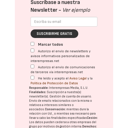
Suscríbase a nuestra
Newsletter -
Ver ejemplo
SUSCRIBIRME GRATIS
Marcar todos
Autorizo el envío de newsletters y
avisos informativos personalizados de
interempresas.net
Autorizo el envío de comunicaciones
de terceros vía interempresas.net
He leído y acepto el
Aviso Legal
y la
Política de Protección de Datos
Responsable:
Interempresas Media, S.L.U.
Finalidades:
Suscripción a nuestra(s)
newsletter(s). Gestión de cuenta de usuario.
Envío de emails relacionados con la misma o
relativos a intereses similares o
asociados.
Conservación:
mientras dure la
relación con Ud., o mientras sea necesario para
llevar a cabo las finalidades especificadas
Cesión:
Los datos pueden cederse a otras
empresas del
grupo
por motivos de gestión interna.
Derechos: