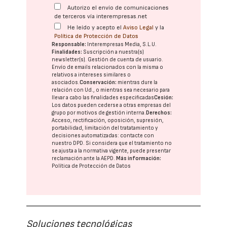
Autorizo el envío de comunicaciones
de terceros vía interempresas.net
He leído y acepto el
Aviso Legal
y la
Política de Protección de Datos
Responsable:
Interempresas Media, S.L.U.
Finalidades:
Suscripción a nuestra(s)
newsletter(s). Gestión de cuenta de usuario.
Envío de emails relacionados con la misma o
relativos a intereses similares o
asociados.
Conservación:
mientras dure la
relación con Ud., o mientras sea necesario para
llevar a cabo las finalidades especificadas
Cesión:
Los datos pueden cederse a otras
empresas del
grupo
por motivos de gestión interna.
Derechos:
Acceso, rectificación, oposición, supresión,
portabilidad, limitación del tratatamiento y
decisiones automatizadas:
contacte con
nuestro DPD
. Si considera que el tratamiento no
se ajusta a la normativa vigente, puede presentar
reclamación ante la
AEPD
.
Más información:
Política de Protección de Datos
Soluciones tecnológicas