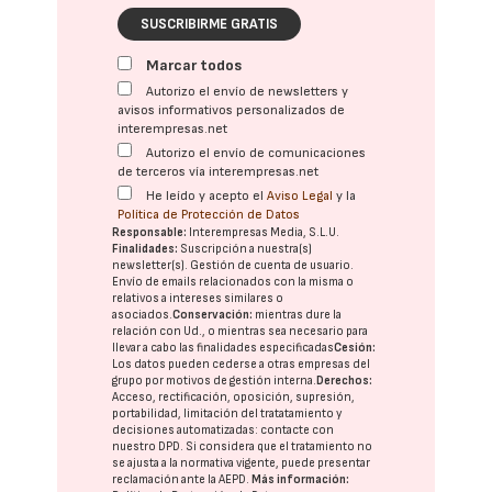
SUSCRIBIRME GRATIS
Marcar todos
Autorizo el envío de newsletters y
avisos informativos personalizados de
interempresas.net
Autorizo el envío de comunicaciones
de terceros vía interempresas.net
He leído y acepto el
Aviso Legal
y la
Política de Protección de Datos
Responsable:
Interempresas Media, S.L.U.
Finalidades:
Suscripción a nuestra(s)
newsletter(s). Gestión de cuenta de usuario.
Envío de emails relacionados con la misma o
relativos a intereses similares o
asociados.
Conservación:
mientras dure la
relación con Ud., o mientras sea necesario para
llevar a cabo las finalidades especificadas
Cesión:
Los datos pueden cederse a otras
empresas del
grupo
por motivos de gestión interna.
Derechos:
Acceso, rectificación, oposición, supresión,
portabilidad, limitación del tratatamiento y
decisiones automatizadas:
contacte con
nuestro DPD
. Si considera que el tratamiento no
se ajusta a la normativa vigente, puede presentar
reclamación ante la
AEPD
.
Más información: