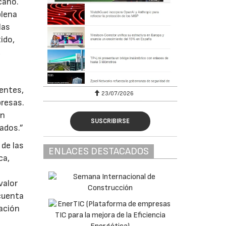
cano.
plena
las
ido,
,
entes,
23/07/2026
presas.
en
SUSCRIBIRSE
ados.”
 de las
ENLACES DESTACADOS
ca,
valor
 cuenta
ación