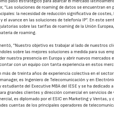
omo paso estratégico para abarcar el mercado latinoameri
r, “Las soluciones de roaming de datos se encuentran en 
ncipales: la necesidad de reducción significativa de costes, 
y el avance en las soluciones de telefonía IP”. En este sent
latorias sobre las tarifas de roaming de la Unión Europea
ateria de roaming.
tó, “Nuestro objetivo es trabajar al lado de nuestros cli
23/07/2026
30/07/2026
ndoles sobre las mejores soluciones a medida para sus em
der nuestra presencia en Europa y abrir nuevos mercados 
contar con un equipo con tanta experiencia en estos merc
más de treinta años de experiencia colectiva en el sector
manager, es Ingeniero de Telecomunicación y en Electróni
 estudiante del Executive MBA del IESE y se ha dedicado a
ra grandes clientes y dirección comercial en servicios de 
mercial, es diplomado por el ESIC en Marketing y Ventas, y
ndes cuentas de los principales operadores de telecomunic