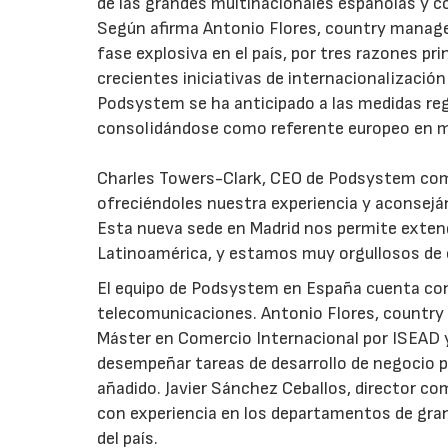
de las grandes multinacionales españolas y c
Según afirma Antonio Flores, country manage
fase explosiva en el país, por tres razones pri
crecientes iniciativas de internacionalización 
Podsystem se ha anticipado a las medidas regu
consolidándose como referente europeo en m
Charles Towers-Clark, CEO de Podsystem comen
ofreciéndoles nuestra experiencia y aconsejá
Esta nueva sede en Madrid nos permite exten
Latinoamérica, y estamos muy orgullosos de 
El equipo de Podsystem en España cuenta con 
telecomunicaciones. Antonio Flores, country 
Máster en Comercio Internacional por ISEAD y
desempeñar tareas de desarrollo de negocio pa
añadido. Javier Sánchez Ceballos, director co
con experiencia en los departamentos de gra
del país.