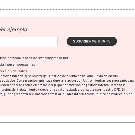
Ver ejemplo
SUSCRIBIRME GRATIS
ativos personalizados de interempresas.net
vía interempresas.net
otección de Datos
pción a nuestra(s) newsletter(s). Gestión de cuenta de usuario. Envío de emails
o asociados.
Conservación:
mientras dure la relación con Ud., o mientras sea necesario para
ueden cederse a otras
empresas del grupo
por motivos de gestión interna.
Derechos:
imitación del tratatamiento y decisiones automatizadas:
contacte con nuestro DPD
. Si
nte, puede presentar reclamación ante la
AEPD
.
Más información:
Política de Protección de