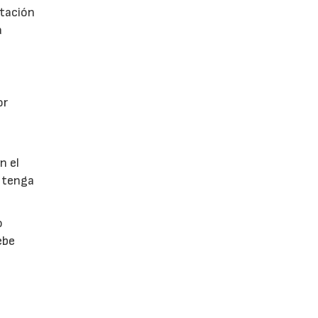
utación
a
or
n el
 tenga
o
ebe