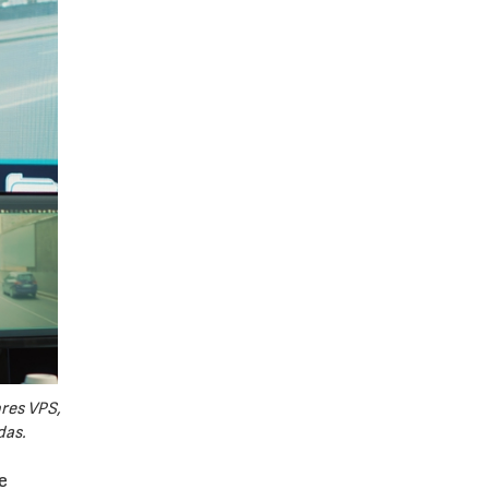
ores VPS,
das.
e