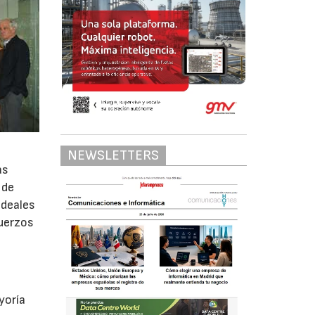
NEWSLETTERS
as
 de
ideales
fuerzos
yoría