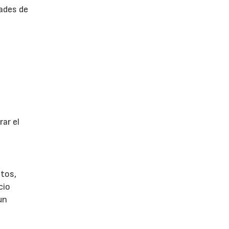
ades de
ar el
tos,
cio
un