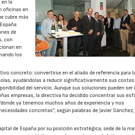
 en la
n oficinas en
ue cubre más
n España
ones de
s, con
ncionan en
inando los
vo concreto: convertirse en el aliado de referencia para l
las, ayudándolas a reducir significativamente sus costes
sponibilidad del servicio. Aunque sus soluciones pueden ser 
ñas empresas, la directiva ha decidido concentrar sus es
 “donde ya tenemos muchos años de experiencia y nos
necesidades concretas”, según palabras de Javier Sánchez,
apital de España por su posición estratégica, sede de la ma