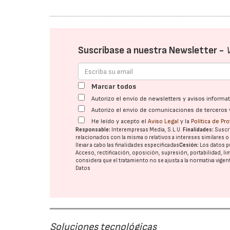
Suscríbase a nuestra Newsletter -
Marcar todos
Autorizo el envío de newsletters y avisos inform
Autorizo el envío de comunicaciones de terceros 
He leído y acepto el
Aviso Legal
y la
Política de Pr
Responsable:
Interempresas Media, S.L.U.
Finalidades:
Suscri
relacionados con la misma o relativos a intereses similares 
llevar a cabo las finalidades especificadas
Cesión:
Los datos p
Acceso, rectificación, oposición, supresión, portabilidad, l
considera que el tratamiento no se ajusta a la normativa vige
Datos
Soluciones tecnológicas