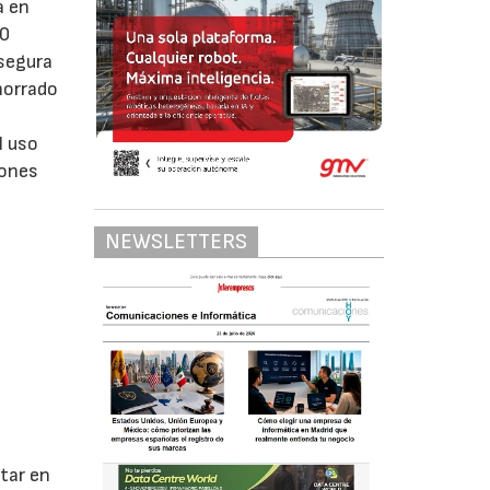
a en
90
asegura
horrado
l uso
iones
NEWSLETTERS
tar en