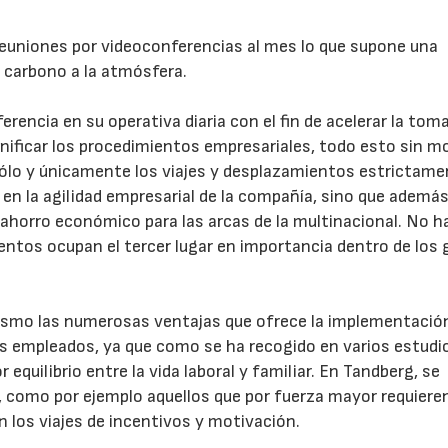
euniones por videoconferencias al mes lo que supone una
 carbono a la atmósfera.
rencia en su operativa diaria con el fin de acelerar la tom
unificar los procedimientos empresariales, todo esto sin m
 sólo y únicamente los viajes y desplazamientos estrictam
23/07/2026
30/07/2026
n la agilidad empresarial de la compañía, sino que además
 ahorro económico para las arcas de la multinacional. No h
mientos ocupan el tercer lugar en importancia dentro de los
ismo las numerosas ventajas que ofrece la implementació
us empleados, ya que como se ha recogido en varios estudi
quilibrio entre la vida laboral y familiar. En Tandberg, se
, como por ejemplo aquellos que por fuerza mayor requieren
n los viajes de incentivos y motivación.