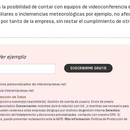
a posibilidad de contar con equipos de videoconferencia 
iliares o inclemencias meteorológicas por ejemplo, no afe
y por tanto de la empresa, sin restar el cumplimiento de ot
Ver ejemplo
SUSCRIBIRME GRATIS
ativos personalizados de interempresas.net
vía interempresas.net
otección de Datos
pción a nuestra(s) newsletter(s). Gestión de cuenta de usuario. Envío de emails
o asociados.
Conservación:
mientras dure la relación con Ud., o mientras sea necesario para
ueden cederse a otras
empresas del grupo
por motivos de gestión interna.
Derechos:
imitación del tratatamiento y decisiones automatizadas:
contacte con nuestro DPD
. Si
nte, puede presentar reclamación ante la
AEPD
.
Más información:
Política de Protección de