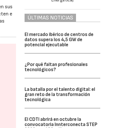
en sus
cten e
ÚLTIMAS NOTICIAS
ras
El mercado ibérico de centros de
datos supera los 4,5 GW de
potencial ejecutable
¿Por qué faltan profesionales
tecnológicos?
La batalla por el talento digital: el
gran reto de la transformación
tecnológica
El CDTI abrirá en octubre la
convocatoria Innterconecta STEP