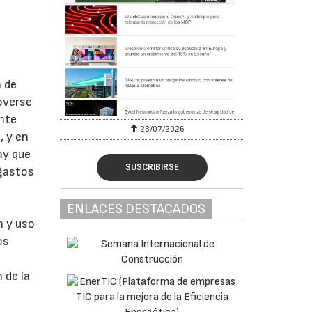
a de
overse
ente
23/07/2026
, y en
ay que
SUSCRIBIRSE
 gastos
ENLACES DESTACADOS
n y uso
os
 de la