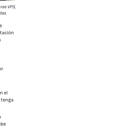
ores VPS,
das.
e
utación
a
or
n el
 tenga
o
ebe