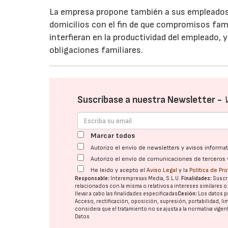
La empresa propone también a sus empleados l
domicilios con el fin de que compromisos fam
interfieran en la productividad del empleado, 
obligaciones familiares.
Suscríbase a nuestra Newsletter -
Marcar todos
Autorizo el envío de newsletters y avisos inform
Autorizo el envío de comunicaciones de terceros 
He leído y acepto el
Aviso Legal
y la
Política de Pr
Responsable:
Interempresas Media, S.L.U.
Finalidades:
Suscri
relacionados con la misma o relativos a intereses similares 
llevar a cabo las finalidades especificadas
Cesión:
Los datos p
Acceso, rectificación, oposición, supresión, portabilidad, l
considera que el tratamiento no se ajusta a la normativa vige
Datos