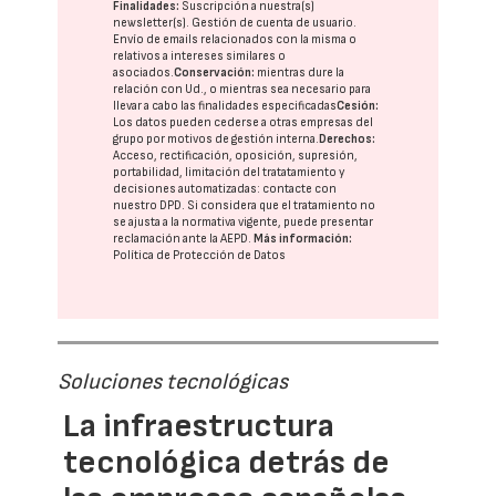
Finalidades:
Suscripción a nuestra(s)
newsletter(s). Gestión de cuenta de usuario.
Envío de emails relacionados con la misma o
relativos a intereses similares o
asociados.
Conservación:
mientras dure la
relación con Ud., o mientras sea necesario para
llevar a cabo las finalidades especificadas
Cesión:
Los datos pueden cederse a otras
empresas del
grupo
por motivos de gestión interna.
Derechos:
Acceso, rectificación, oposición, supresión,
portabilidad, limitación del tratatamiento y
decisiones automatizadas:
contacte con
nuestro DPD
. Si considera que el tratamiento no
se ajusta a la normativa vigente, puede presentar
reclamación ante la
AEPD
.
Más información:
Política de Protección de Datos
Soluciones tecnológicas
La infraestructura
tecnológica detrás de