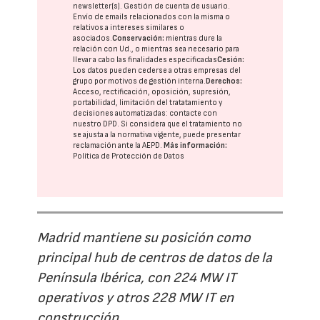
newsletter(s). Gestión de cuenta de usuario.
Envío de emails relacionados con la misma o
relativos a intereses similares o
asociados.
Conservación:
mientras dure la
relación con Ud., o mientras sea necesario para
llevar a cabo las finalidades especificadas
Cesión:
Los datos pueden cederse a otras
empresas del
grupo
por motivos de gestión interna.
Derechos:
Acceso, rectificación, oposición, supresión,
portabilidad, limitación del tratatamiento y
decisiones automatizadas:
contacte con
nuestro DPD
. Si considera que el tratamiento no
se ajusta a la normativa vigente, puede presentar
reclamación ante la
AEPD
.
Más información:
Política de Protección de Datos
Madrid mantiene su posición como
principal hub de centros de datos de la
Península Ibérica, con 224 MW IT
operativos y otros 228 MW IT en
construcción