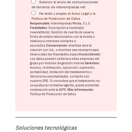
Autorizo el envío de comunicaciones
de terceros vía interempresas.net
He leído y acepto el
Aviso Legal
y la
Política de Protección de Datos
Responsable:
Interempresas Media, S.L.U.
Finalidades:
Suscripción a nuestra(s)
newsletter(s). Gestión de cuenta de usuario.
Envío de emails relacionados con la misma o
relativos a intereses similares o
asociados.
Conservación:
mientras dure la
relación con Ud., o mientras sea necesario para
llevar a cabo las finalidades especificadas
Cesión:
Los datos pueden cederse a otras
empresas del
grupo
por motivos de gestión interna.
Derechos:
Acceso, rectificación, oposición, supresión,
portabilidad, limitación del tratatamiento y
decisiones automatizadas:
contacte con
nuestro DPD
. Si considera que el tratamiento no
se ajusta a la normativa vigente, puede presentar
reclamación ante la
AEPD
.
Más información:
Política de Protección de Datos
Soluciones tecnológicas