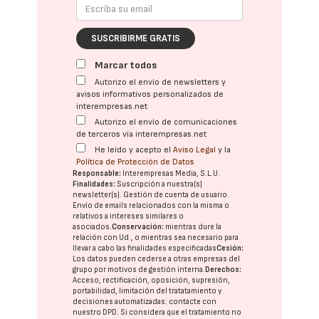
SUSCRIBIRME GRATIS
Marcar todos
Autorizo el envío de newsletters y
avisos informativos personalizados de
interempresas.net
Autorizo el envío de comunicaciones
de terceros vía interempresas.net
He leído y acepto el
Aviso Legal
y la
Política de Protección de Datos
Responsable:
Interempresas Media, S.L.U.
Finalidades:
Suscripción a nuestra(s)
newsletter(s). Gestión de cuenta de usuario.
Envío de emails relacionados con la misma o
relativos a intereses similares o
asociados.
Conservación:
mientras dure la
relación con Ud., o mientras sea necesario para
llevar a cabo las finalidades especificadas
Cesión:
Los datos pueden cederse a otras
empresas del
grupo
por motivos de gestión interna.
Derechos:
Acceso, rectificación, oposición, supresión,
portabilidad, limitación del tratatamiento y
decisiones automatizadas:
contacte con
nuestro DPD
. Si considera que el tratamiento no