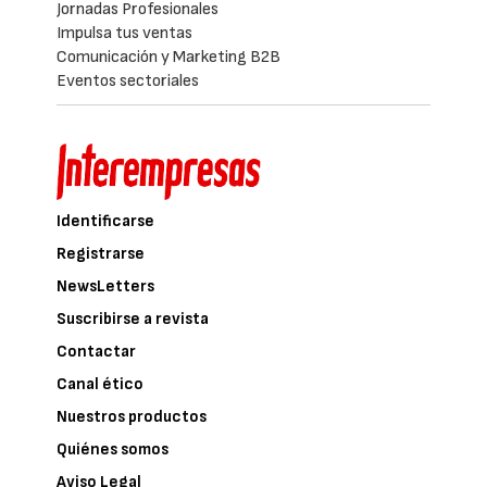
automatización inteligente o integración de
agentes autónomos en procesos
empresariales.
La consecuencia es que universidades,
centros de Formación Profesional y
programas de especialización deben revisar
constantemente sus contenidos para
responder a una demanda que cambia
prácticamente cada año.
La propia Comisión Europea reconoce en el
informe State of the Digital Decade 2025
que la evolución de las capacidades digitales
no avanza al mismo ritmo que la adopción
tecnológica, lo que supone uno de los
mayores riesgos para la competitividad
europea.
El déficit de vocaciones STEM continúa