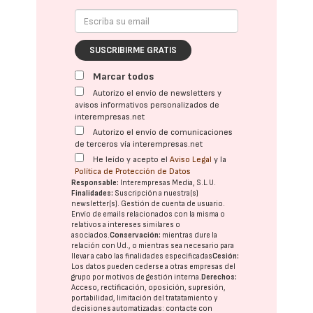
SUSCRIBIRME GRATIS
Marcar todos
Autorizo el envío de newsletters y
avisos informativos personalizados de
interempresas.net
Autorizo el envío de comunicaciones
de terceros vía interempresas.net
He leído y acepto el
Aviso Legal
y la
Política de Protección de Datos
Responsable:
Interempresas Media, S.L.U.
Finalidades:
Suscripción a nuestra(s)
newsletter(s). Gestión de cuenta de usuario.
Envío de emails relacionados con la misma o
relativos a intereses similares o
asociados.
Conservación:
mientras dure la
relación con Ud., o mientras sea necesario para
llevar a cabo las finalidades especificadas
Cesión:
Los datos pueden cederse a otras
empresas del
grupo
por motivos de gestión interna.
Derechos:
Acceso, rectificación, oposición, supresión,
portabilidad, limitación del tratatamiento y
decisiones automatizadas:
contacte con