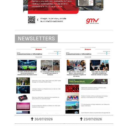
transformación tecnológica de empresas y
administraciones. Aunque la demanda de
especialistas en inteligencia artificial,
ciberseguridad, cloud computing, análisis
de datos o computación cuántica no deja
de crecer, la oferta de profesionales
cualificados evoluciona a un ritmo
considerablemente más lento. El resultado
es una brecha que, según los expertos, no
responde a una única causa, sino a la
combinación de factores educativos,
demográficos, económicos y tecnológicos.
Según el informe 'Future of Jobs Report
2025', del World Economic Forum, el 63% de
las empresas identifica la falta de
capacidades como la principal barrera para
acometer su transformación digital. Al