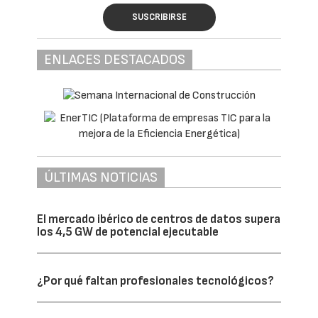
mismo tiempo, el informe señala que cerca
del 40% de las competencias laborales
cambiarán antes de 2030, obligando a
organizaciones y profesionales a mantener
un aprendizaje continuo. La rápida evolución
tecnológica está provocando que muchas
habilidades queden obsoletas en apenas
unos años, incrementando la presión sobre
los sistemas de formación. (Fuente: World
Economic Forum, Future of Jobs Report
2025).
La innovación avanza más rápido que la
formación
Probablemente el principal motivo de la
escasez de profesionales sea el desfase