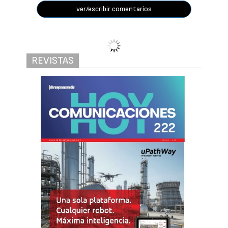
ver/escribir comentarios
Un desafío estructural para la economía
digital
¿Por qué faltan
profesionales
tecnológicos?
Redacción Interempresas
04/08/2026
388
La escasez de talento digital es uno de los
principales obstáculos para la