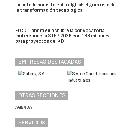
entre la velocidad de innovación tecnológica
y la capacidad de los sistemas educativos
para adaptarse.
Hace apenas cinco años, perfiles como
ingeniero de IA generativa, especialista en
MLOps, arquitecto FinOps o experto en
gobernanza de inteligencia artificial apenas
existían en el mercado laboral. Hoy figuran
entre los más demandados por grandes
empresas y administraciones públicas.
La irrupción de la inteligencia artificial
generativa ha acelerado aún más esta
tendencia. Las organizaciones no solo
necesitan desarrolladores capaces de crear
modelos de IA, sino también expertos en
calidad del dato, seguridad de modelos,
cumplimiento normativo, ética de la IA,