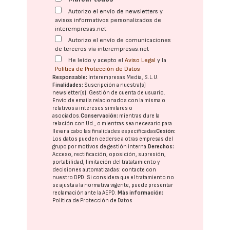
Autorizo el envío de newsletters y
avisos informativos personalizados de
interempresas.net
Autorizo el envío de comunicaciones
de terceros vía interempresas.net
He leído y acepto el
Aviso Legal
y la
Política de Protección de Datos
Responsable:
Interempresas Media, S.L.U.
Finalidades:
Suscripción a nuestra(s)
newsletter(s). Gestión de cuenta de usuario.
Envío de emails relacionados con la misma o
relativos a intereses similares o
asociados.
Conservación:
mientras dure la
relación con Ud., o mientras sea necesario para
llevar a cabo las finalidades especificadas
Cesión:
Los datos pueden cederse a otras
empresas del
grupo
por motivos de gestión interna.
Derechos:
Acceso, rectificación, oposición, supresión,
portabilidad, limitación del tratatamiento y
decisiones automatizadas:
contacte con
nuestro DPD
. Si considera que el tratamiento no
se ajusta a la normativa vigente, puede presentar
reclamación ante la
AEPD
.
Más información:
Política de Protección de Datos