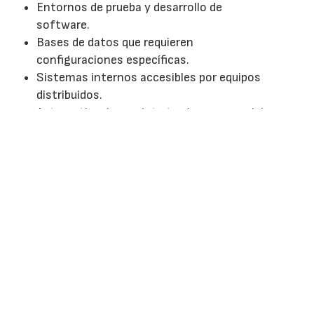
Entornos de prueba y desarrollo de
software.
Bases de datos que requieren
configuraciones específicas.
Sistemas internos accesibles por equipos
distribuidos.
Automatizaciones, integraciones y servicios
mediante API.
La ventaja principal no consiste únicamente
en disponer de más potencia. El valor está
en poder configurar el entorno según la
aplicación, separar proyectos y aumentar
recursos cuando las necesidades cambian.
Crecer también significa gestionar más
información
Una compañía en expansión no solo recibe
más visitas. También acumula catálogos,