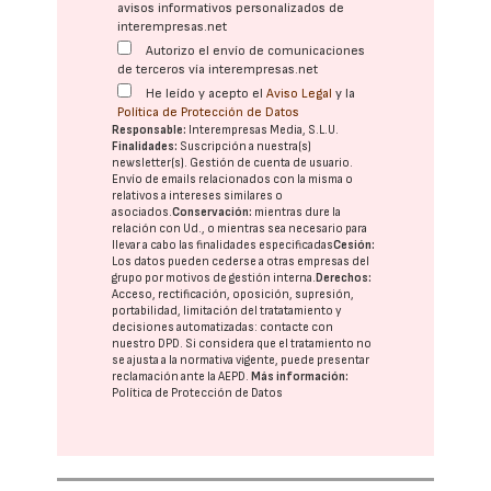
avisos informativos personalizados de
interempresas.net
Autorizo el envío de comunicaciones
de terceros vía interempresas.net
He leído y acepto el
Aviso Legal
y la
Política de Protección de Datos
Responsable:
Interempresas Media, S.L.U.
Finalidades:
Suscripción a nuestra(s)
newsletter(s). Gestión de cuenta de usuario.
Envío de emails relacionados con la misma o
relativos a intereses similares o
asociados.
Conservación:
mientras dure la
relación con Ud., o mientras sea necesario para
llevar a cabo las finalidades especificadas
Cesión:
Los datos pueden cederse a otras
empresas del
grupo
por motivos de gestión interna.
Derechos:
Acceso, rectificación, oposición, supresión,
portabilidad, limitación del tratatamiento y
decisiones automatizadas:
contacte con
nuestro DPD
. Si considera que el tratamiento no
se ajusta a la normativa vigente, puede presentar
reclamación ante la
AEPD
.
Más información:
Política de Protección de Datos