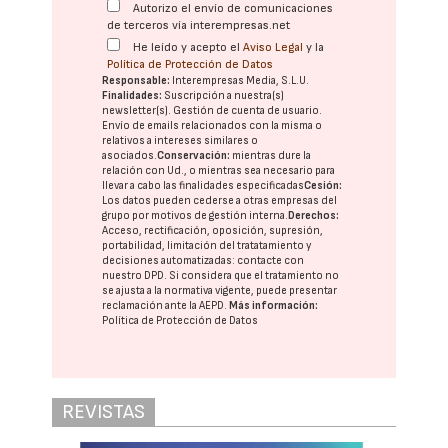
Autorizo el envío de comunicaciones
de terceros vía interempresas.net
He leído y acepto el
Aviso Legal
y la
Política de Protección de Datos
Responsable:
Interempresas Media, S.L.U.
Finalidades:
Suscripción a nuestra(s)
newsletter(s). Gestión de cuenta de usuario.
Envío de emails relacionados con la misma o
relativos a intereses similares o
asociados.
Conservación:
mientras dure la
relación con Ud., o mientras sea necesario para
llevar a cabo las finalidades especificadas
Cesión:
Los datos pueden cederse a otras
empresas del
grupo
por motivos de gestión interna.
Derechos:
Acceso, rectificación, oposición, supresión,
portabilidad, limitación del tratatamiento y
decisiones automatizadas:
contacte con
nuestro DPD
. Si considera que el tratamiento no
se ajusta a la normativa vigente, puede presentar
reclamación ante la
AEPD
.
Más información:
Política de Protección de Datos
REVISTAS