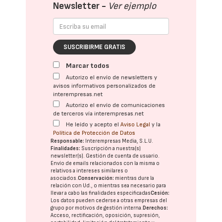
Newsletter -
Ver ejemplo
SUSCRIBIRME GRATIS
Marcar todos
Autorizo el envío de newsletters y
avisos informativos personalizados de
interempresas.net
Autorizo el envío de comunicaciones
de terceros vía interempresas.net
He leído y acepto el
Aviso Legal
y la
Política de Protección de Datos
Responsable:
Interempresas Media, S.L.U.
Finalidades:
Suscripción a nuestra(s)
newsletter(s). Gestión de cuenta de usuario.
Envío de emails relacionados con la misma o
relativos a intereses similares o
asociados.
Conservación:
mientras dure la
relación con Ud., o mientras sea necesario para
llevar a cabo las finalidades especificadas
Cesión:
Los datos pueden cederse a otras
empresas del
grupo
por motivos de gestión interna.
Derechos:
Acceso, rectificación, oposición, supresión,