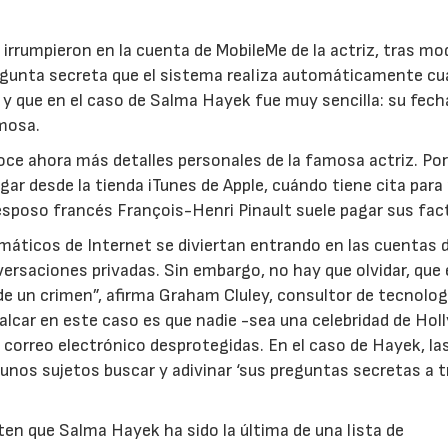
irrumpieron en la cuenta de MobileMe de la actriz, tras mod
regunta secreta que el sistema realiza automáticamente c
 y que en el caso de Salma Hayek fue muy sencilla: su fech
amosa.
ce ahora más detalles personales de la famosa actriz. Po
ar desde la tienda iTunes de Apple, cuándo tiene cita para 
 esposo francés François-Henri Pinault suele pagar sus fac
máticos de Internet se diviertan entrando en las cuentas 
ersaciones privadas. Sin embargo, no hay que olvidar, que
e un crimen”, afirma Graham Cluley, consultor de tecnolog
alcar en este caso es que nadie -sea una celebridad de Ho
e correo electrónico desprotegidas. En el caso de Hayek, la
unos sujetos buscar y adivinar ‘sus preguntas secretas a 
en que Salma Hayek ha sido la última de una lista de