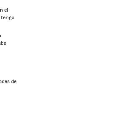
n el
 tenga
o
ebe
ades de