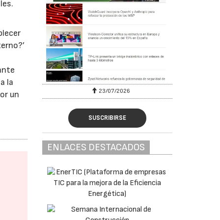
les.
blecer
terno?’
ante
a la
23/07/2026
por un
SUSCRIBIRSE
ENLACES DESTACADOS