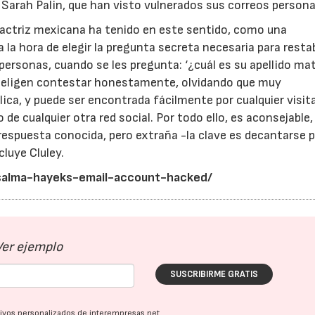
o Sarah Palin, que han visto vulnerados sus correos persona
la actriz mexicana ha tenido en este sentido, como una
 la hora de elegir la pregunta secreta necesaria para resta
personas, cuando se les pregunta: ‘¿cuál es su apellido ma
’, eligen contestar honestamente, olvidando que muy
ca, y puede ser encontrada fácilmente por cualquier visit
e cualquier otra red social. Por todo ello, es aconsejable, 
23/07/2026
30/07/2026
 respuesta conocida, pero extraña -la clave es decantarse 
luye Cluley.
alma-hayeks-email-account-hacked/
Ver ejemplo
SUSCRIBIRME GRATIS
ativos personalizados de interempresas.net