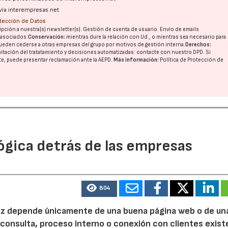
vía interempresas.net
otección de Datos
pción a nuestra(s) newsletter(s). Gestión de cuenta de usuario. Envío de emails
o asociados.
Conservación:
mientras dure la relación con Ud., o mientras sea necesario para
ueden cederse a otras
empresas del grupo
por motivos de gestión interna.
Derechos:
imitación del tratatamiento y decisiones automatizadas:
contacte con nuestro DPD
. Si
nte, puede presentar reclamación ante la
AEPD
.
Más información:
Política de Protección de
ógica detrás de las empresas
804
 vez depende únicamente de una buena página web o de un
 consulta, proceso interno o conexión con clientes exist