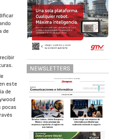
ificar
uando
a de
r
recibir
turas.
NEWSLETTERS
de
 en este
ía de
llywood
s pocas
través