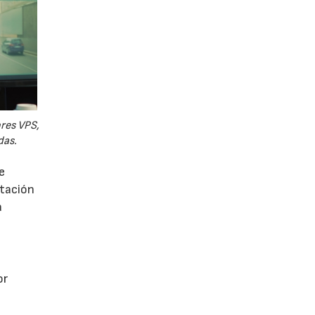
ores VPS,
das.
e
utación
a
or