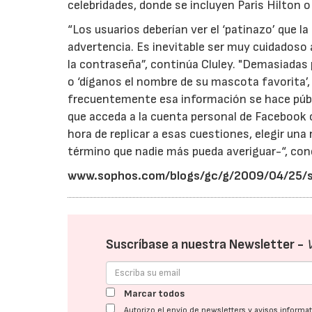
celebridades, donde se incluyen Paris Hilton 
“Los usuarios deberían ver el ‘patinazo’ que 
advertencia. Es inevitable ser muy cuidadoso a
la contraseña”, continúa Cluley. "Demasiadas 
o ‘díganos el nombre de su mascota favorita
frecuentemente esa información se hace públi
que acceda a la cuenta personal de Facebook o d
hora de replicar a esas cuestiones, elegir una
término que nadie más pueda averiguar-“, conc
www.sophos.com/blogs/gc/g/2009/04/25/s
Suscríbase a nuestra Newsletter -
Marcar todos
Autorizo el envío de newsletters y avisos inform