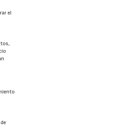
ar el
tos,
cio
un
imiento
 de