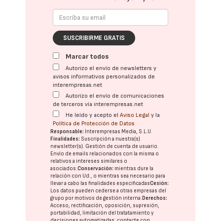
SUSCRIBIRME GRATIS
Marcar todos
Autorizo el envío de newsletters y
avisos informativos personalizados de
interempresas.net
Autorizo el envío de comunicaciones
de terceros vía interempresas.net
He leído y acepto el
Aviso Legal
y la
Política de Protección de Datos
Responsable:
Interempresas Media, S.L.U.
Finalidades:
Suscripción a nuestra(s)
newsletter(s). Gestión de cuenta de usuario.
Envío de emails relacionados con la misma o
relativos a intereses similares o
asociados.
Conservación:
mientras dure la
relación con Ud., o mientras sea necesario para
llevar a cabo las finalidades especificadas
Cesión:
Los datos pueden cederse a otras
empresas del
grupo
por motivos de gestión interna.
Derechos:
Acceso, rectificación, oposición, supresión,
portabilidad, limitación del tratatamiento y
decisiones automatizadas:
contacte con