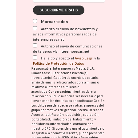
SUSCRIBIRME GRATIS
Marcar todos
Autorizo el envío de newsletters y
avisos informativos personalizados de
interempresas.net
Autorizo el envío de comunicaciones
de terceros vía interempresas.net
He leído y acepto el
Aviso Legal
y la
Política de Protección de Datos
Responsable:
Interempresas Media, S.L.U.
Finalidades:
Suscripción a nuestra(s)
newsletter(s). Gestión de cuenta de usuario.
Envío de emails relacionados con la misma o
relativos a intereses similares o
asociados.
Conservación:
mientras dure la
relación con Ud., o mientras sea necesario para
llevar a cabo las finalidades especificadas
Cesión:
Los datos pueden cederse a otras
empresas del
grupo
por motivos de gestión interna.
Derechos:
Acceso, rectificación, oposición, supresión,
portabilidad, limitación del tratatamiento y
decisiones automatizadas:
contacte con
nuestro DPD
. Si considera que el tratamiento no
se ajusta a la normativa vigente, puede presentar
reclamación ante la
AEPD
.
Más información: