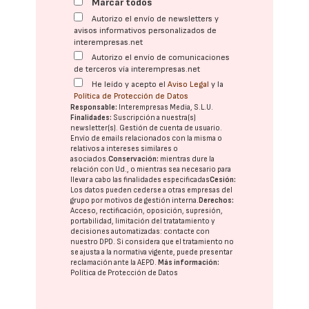
Marcar todos
Autorizo el envío de newsletters y
avisos informativos personalizados de
interempresas.net
Autorizo el envío de comunicaciones
de terceros vía interempresas.net
He leído y acepto el
Aviso Legal
y la
Política de Protección de Datos
Responsable:
Interempresas Media, S.L.U.
Finalidades:
Suscripción a nuestra(s)
newsletter(s). Gestión de cuenta de usuario.
Envío de emails relacionados con la misma o
relativos a intereses similares o
asociados.
Conservación:
mientras dure la
relación con Ud., o mientras sea necesario para
llevar a cabo las finalidades especificadas
Cesión:
Los datos pueden cederse a otras
empresas del
grupo
por motivos de gestión interna.
Derechos:
Acceso, rectificación, oposición, supresión,
portabilidad, limitación del tratatamiento y
decisiones automatizadas:
contacte con
nuestro DPD
. Si considera que el tratamiento no
se ajusta a la normativa vigente, puede presentar
reclamación ante la
AEPD
.
Más información:
Política de Protección de Datos