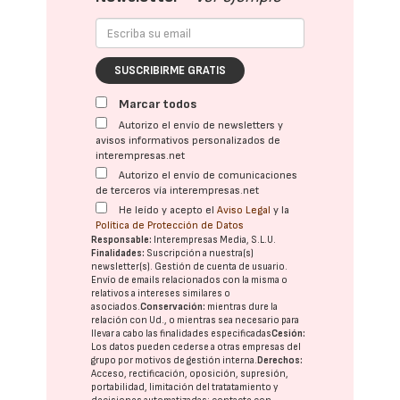
SUSCRIBIRME GRATIS
Marcar todos
Autorizo el envío de newsletters y
avisos informativos personalizados de
interempresas.net
Autorizo el envío de comunicaciones
de terceros vía interempresas.net
He leído y acepto el
Aviso Legal
y la
Política de Protección de Datos
Responsable:
Interempresas Media, S.L.U.
Finalidades:
Suscripción a nuestra(s)
newsletter(s). Gestión de cuenta de usuario.
Envío de emails relacionados con la misma o
relativos a intereses similares o
asociados.
Conservación:
mientras dure la
relación con Ud., o mientras sea necesario para
llevar a cabo las finalidades especificadas
Cesión:
Los datos pueden cederse a otras
empresas del
grupo
por motivos de gestión interna.
Derechos:
Acceso, rectificación, oposición, supresión,
portabilidad, limitación del tratatamiento y