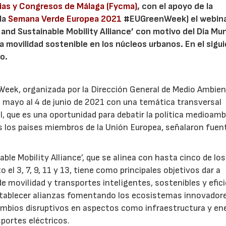
rias y Congresos de Málaga (Fycma)
, con el apoyo de la
 la
Semana Verde Europea 2021
#EUGreenWeek) el webin
nd Sustainable Mobility Alliance’ con motivo del Día Mun
a movilidad sostenible en los núcleos urbanos. En el sigu
o.
ek, organizada por la Dirección General de Medio Ambien
e mayo al 4 de junio de 2021 con una temática transversal
l, que es una oportunidad para debatir la política medioamb
 los países miembros de la Unión Europea, señalaron fuen
e Mobility Alliance’, que se alinea con hasta cinco de los
el 3, 7, 9, 11 y 13, tiene como principales objetivos dar a
e movilidad y transportes inteligentes, sostenibles y efic
establecer alianzas fomentando los ecosistemas innovador
cambios disruptivos en aspectos como infraestructura y ene
portes eléctricos.