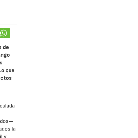
s de
rango
ás
Lo que
ectos
iculada
zados—
ados la
l y