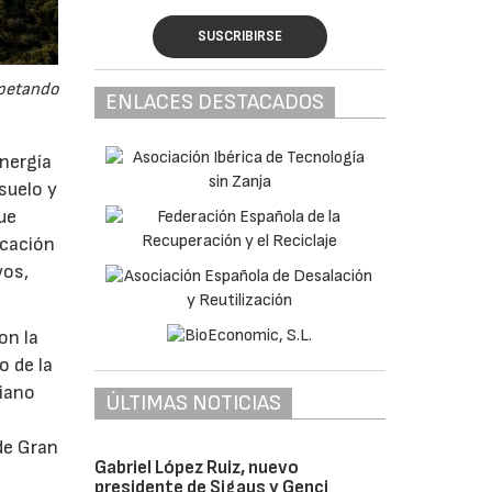
SUSCRIBIRSE
spetando
ENLACES DESTACADOS
nergía
suelo y
ue
icación
vos,
on la
o de la
riano
ÚLTIMAS NOTICIAS
de Gran
Gabriel López Ruiz, nuevo
presidente de Sigaus y Genci