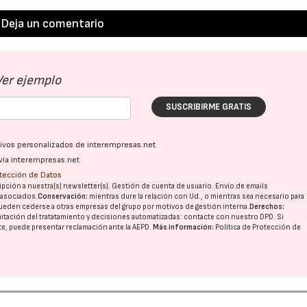
Deja un comentario
Ver ejemplo
SUSCRIBIRME GRATIS
ativos personalizados de interempresas.net
vía interempresas.net
otección de Datos
pción a nuestra(s) newsletter(s). Gestión de cuenta de usuario. Envío de emails
o asociados.
Conservación:
mientras dure la relación con Ud., o mientras sea necesario para
ueden cederse a otras
empresas del grupo
por motivos de gestión interna.
Derechos:
imitación del tratatamiento y decisiones automatizadas:
contacte con nuestro DPD
. Si
nte, puede presentar reclamación ante la
AEPD
.
Más información:
Política de Protección de