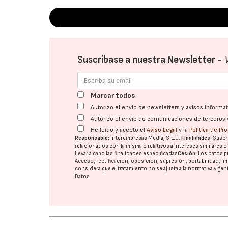
Suscríbase a nuestra Newsletter -
Marcar todos
Autorizo el envío de newsletters y avisos inform
Autorizo el envío de comunicaciones de terceros 
He leído y acepto el
Aviso Legal
y la
Política de Pr
Responsable:
Interempresas Media, S.L.U.
Finalidades:
Suscri
relacionados con la misma o relativos a intereses similares 
llevar a cabo las finalidades especificadas
Cesión:
Los datos p
Acceso, rectificación, oposición, supresión, portabilidad, l
considera que el tratamiento no se ajusta a la normativa vige
Datos