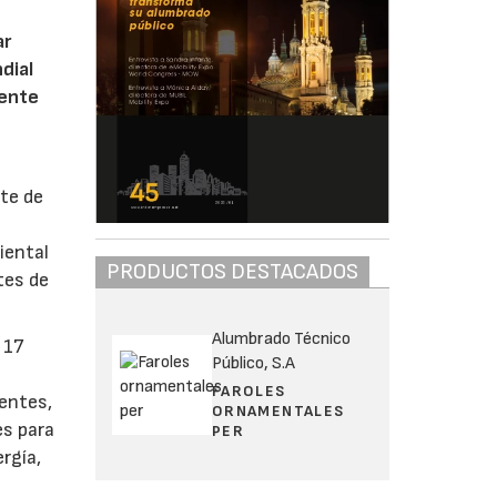
ar
dial
iente
te de
iental
PRODUCTOS DESTACADOS
tes de
Alumbrado Técnico
 17
Público, S.A
FAROLES
ientes,
ORNAMENTALES
es para
PER
rgía,