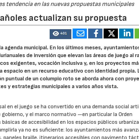
 es tendencia en las nuevas propuestas municipales
pañoles actualizan su propuesta
401
 la agenda municipal. En los últimos meses, ayuntamiento
urianuales de inversión que elevan las áreas de juego al 
nicos exigentes, vocación inclusiva y, en los proyectos m
 espacio en un recurso educativo con identidad propia. 
ión puntual de un columpio roto se aborda ahora con proy
tes y estrategias municipales a varios años vista.
rsal en el juego se ha convertido en una demanda social art
 gobierno, y el marco normativo —en particular la Orden
básicas de accesibilidad en los espacios públicos urbani
Cumplirla ya no es suficiente: los ayuntamientos más avanz
paneles braille, itinerarios accesibles con pavimento tácti