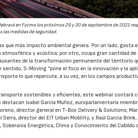
celebrará en Fycma los próximos 29 y 30 de septiembre de 2021 re
s las medidas de seguridad.
as que más impacto ambiental genera. Por un lado, gasta e
 atmosférica y acústica; por otro, ocupa gran cantidad de 
causantes de la transformación permanente del territorio q
sentido, S-Moving “pone el foco en la innovación y la apl
ansporte lo que repercute, a su vez, en los campos producti
 transporte sostenibles y eficientes, este webinar contará c
ue destacan Isabel García Muñoz, europarlamentaria miembr
oreno, director general en T-Box Delivery & Solutions; Ma
Serra, director del EIT Urban Mobility, y Raúl García Brink,
 Soberanía Energética, Clima y Conocimiento del Cabildo 