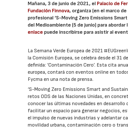
Mañana, 3 de junio de 2021, el
Palacio de Fe
Fundación Finnova
, organiza (en el marco de
profesional ‘S-Moving Zero Emissions Smart a
del Medioambiente (5 de junio) para abordar l
enlace
puede inscribirse para asistir al event
La Semana Verde Europea de 2021 #EUGreenWe
la Comisión Europea, se celebra desde el 31 d
definida: ‘Contaminación Cero’. Esta cita anua
europea, contará con eventos online en todos
Fycma en una nota de prensa.
‘S-Moving Zero Emissions Smart and Sustainabl
retos ODS de las Naciones Unidas, en concreto 
conocer las últimas novedades en desarrollo d
facilitar un espacio para generar negocios, 
el impulso de nuevas industrias y adelantar 
movilidad urbana, contaminación cero o trans