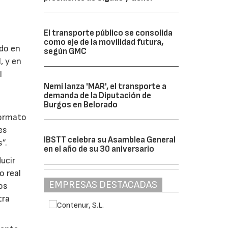
El transporte público se consolida
como eje de la movilidad futura,
ado en
según GMC
, y en
l
Nemi lanza 'MAR', el transporte a
demanda de la Diputación de
Burgos en Belorado
formato
es
IBSTT celebra su Asamblea General
”.
en el año de su 30 aniversario
ucir
o real
EMPRESAS DESTACADAS
os
tra