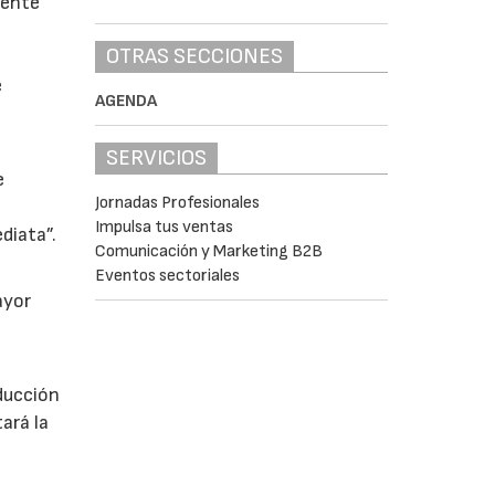
mente
OTRAS SECCIONES
a
e
AGENDA
SERVICIOS
e
Jornadas Profesionales
Impulsa tus ventas
diata”.
Comunicación y Marketing B2B
Eventos sectoriales
ayor
ducción
ará la