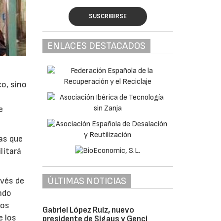
SUSCRIBIRSE
ENLACES DESTACADOS
co, sino
e
as que
litará
ÚLTIMAS NOTICIAS
avés de
ando
los
Gabriel López Ruiz, nuevo
e los
presidente de Sigaus y Genci