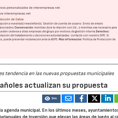
ativos personalizados de interempresas.net
vía interempresas.net
otección de Datos
pción a nuestra(s) newsletter(s). Gestión de cuenta de usuario. Envío de emails
o asociados.
Conservación:
mientras dure la relación con Ud., o mientras sea necesario para
ueden cederse a otras
empresas del grupo
por motivos de gestión interna.
Derechos:
imitación del tratatamiento y decisiones automatizadas:
contacte con nuestro DPD
. Si
nte, puede presentar reclamación ante la
AEPD
.
Más información:
Política de Protección de
 es tendencia en las nuevas propuestas municipales
pañoles actualizan su propuesta
344
 la agenda municipal. En los últimos meses, ayuntamiento
urianuales de inversión que elevan las áreas de juego al 