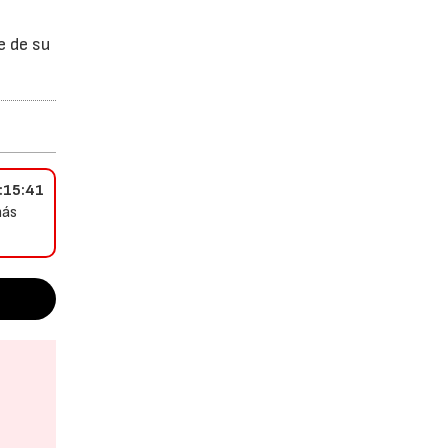
e de su
:15:41
más