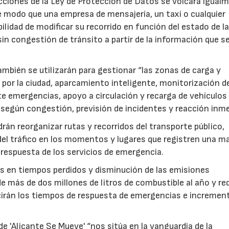
icciones de la Ley de Protección de Datos se volcará igual
de modo que una empresa de mensajería, un taxi o cualquier
bilidad de modificar su recorrido en función del estado de l
 sin congestión de tránsito a partir de la información que s
mbién se utilizarán para gestionar “las zonas de carga y
 por la ciudad, aparcamiento inteligente, monitorización d
e emergencias, apoyo a circulación y recarga de vehículos
 según congestión, previsión de incidentes y reacción inme
rán reorganizar rutas y recorridos del transporte público,
 del tráfico en los momentos y lugares que registren una m
la respuesta de los servicios de emergencia.
os en tiempos perdidos y disminución de las emisiones
 más de dos millones de litros de combustible al año y re
cirán los tiempos de respuesta de emergencias e increment
de 'Alicante Se Mueve' “nos sitúa en la vanguardia de la