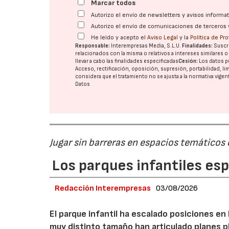
Marcar todos
Autorizo el envío de newsletters y avisos inform
Autorizo el envío de comunicaciones de terceros 
He leído y acepto el
Aviso Legal
y la
Política de Pr
Responsable:
Interempresas Media, S.L.U.
Finalidades:
Suscri
relacionados con la misma o relativos a intereses similares 
llevar a cabo las finalidades especificadas
Cesión:
Los datos p
Acceso, rectificación, oposición, supresión, portabilidad, l
considera que el tratamiento no se ajusta a la normativa vige
Datos
Jugar sin barreras en espacios temáticos
Los parques infantiles es
Redacción Interempresas
03/08/2026
El parque infantil ha escalado posiciones en
muy distinto tamaño han articulado planes pl