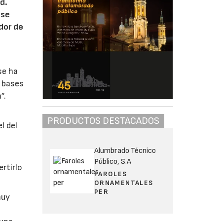
d.
 se
dor de
se ha
s bases
”.
PRODUCTOS DESTACADOS
l del
Alumbrado Técnico
Público, S.A
rtirlo
FAROLES
ORNAMENTALES
PER
muy