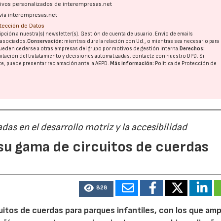
ativos personalizados de interempresas.net
vía interempresas.net
otección de Datos
pción a nuestra(s) newsletter(s). Gestión de cuenta de usuario. Envío de emails
o asociados.
Conservación:
mientras dure la relación con Ud., o mientras sea necesario para
ueden cederse a otras
empresas del grupo
por motivos de gestión interna.
Derechos:
imitación del tratatamiento y decisiones automatizadas:
contacte con nuestro DPD
. Si
nte, puede presentar reclamación ante la
AEPD
.
Más información:
Política de Protección de
das en el desarrollo motriz y la accesibilidad
 su gama de circuitos de cuerdas
828
itos de cuerdas para parques infantiles, con los que amp