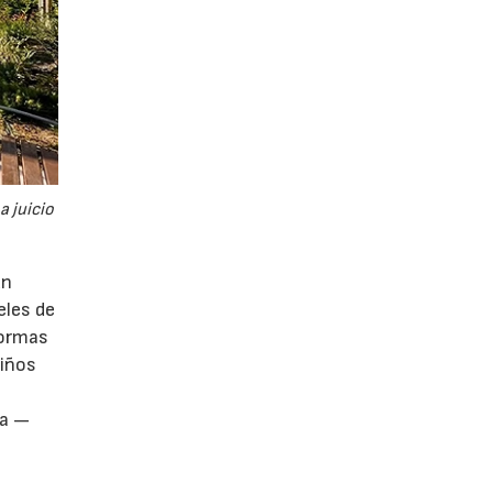
a juicio
un
eles de
formas
niños
ia —