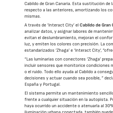
Cabildo de Gran Canaria. Esta sustitución de
respecto a las anteriores, amortizando los cost
mismas.
A través de ‘Interact City’ el
Cabildo de Gran 
analizar datos, y asignar labores de mantenimi
evitan el deslumbramiento, mejoran el confort
luz, y emiten los colores con precisión. La c
estandarizados ‘Zhaga’ e ‘Interact City’, “ofre
“Las luminarias con conectores ‘Zhaga’ prepara
incluir sensores que monitorice condiciones 
o el ruido. Todo ello ayuda al Cabildo a conse
decisiones y actuar cuando sea posible, ” decl
España y Portugal.
El sistema permite un mantenimiento sencillo,
frente a cualquier situación en la autopista. P
haya ocurrido un accidente o atenuarla al 30%
iluminación urbana conectada, también puede