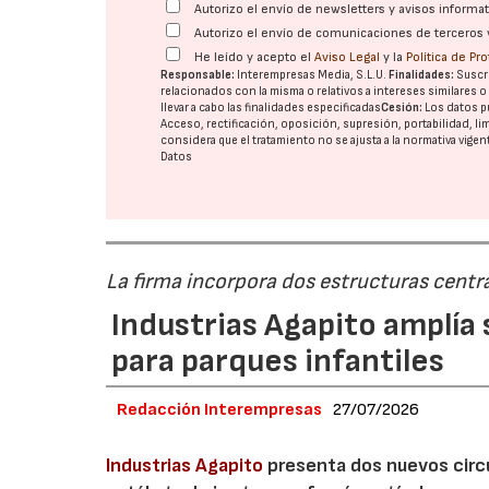
Autorizo el envío de newsletters y avisos inform
Autorizo el envío de comunicaciones de terceros 
He leído y acepto el
Aviso Legal
y la
Política de Pr
Responsable:
Interempresas Media, S.L.U.
Finalidades:
Suscri
relacionados con la misma o relativos a intereses similares 
llevar a cabo las finalidades especificadas
Cesión:
Los datos p
Acceso, rectificación, oposición, supresión, portabilidad, l
considera que el tratamiento no se ajusta a la normativa vige
Datos
La firma incorpora dos estructuras centra
Industrias Agapito amplía
para parques infantiles
Redacción Interempresas
27/07/2026
Industrias Agapito
presenta dos nuevos circu