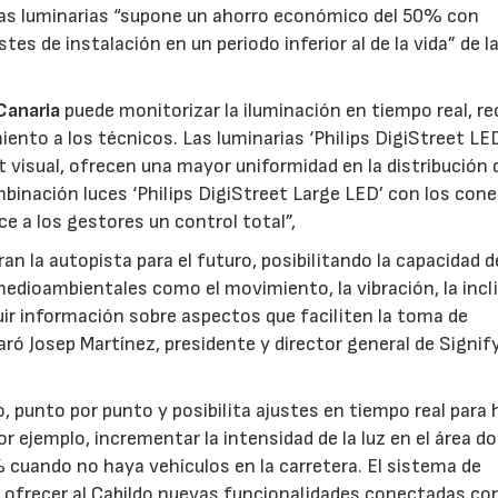
 las luminarias “supone un ahorro económico del 50% con
es de instalación en un periodo inferior al de la vida” de l
Canaria
puede monitorizar la iluminación en tiempo real, re
ento a los técnicos. Las luminarias ‘Philips DigiStreet LE
 visual, ofrecen una mayor uniformidad en la distribución d
ombinación luces ‘Philips DigiStreet Large LED’ con los con
ce a los gestores un control total”,
n la autopista para el futuro, posibilitando la capacidad d
medioambientales como el movimiento, la vibración, la incl
guir información sobre aspectos que faciliten la toma de
aró Josep Martínez, presidente y director general de Signify
 punto por punto y posibilita ajustes en tiempo real para 
or ejemplo, incrementar la intensidad de la luz en el área d
 cuando no haya vehículos en la carretera. El sistema de
 ofrecer al Cabildo nuevas funcionalidades conectadas c