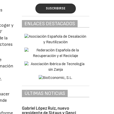
SUSCRIBIRSE
as
ENLACES DESTACADOS
coger y
D’
e la
ectores
e
inación
,
ÚLTIMAS NOTICIAS
hacer
onde
Gabriel López Ruiz, nuevo
presidente de Sigaus y Genci
onforme