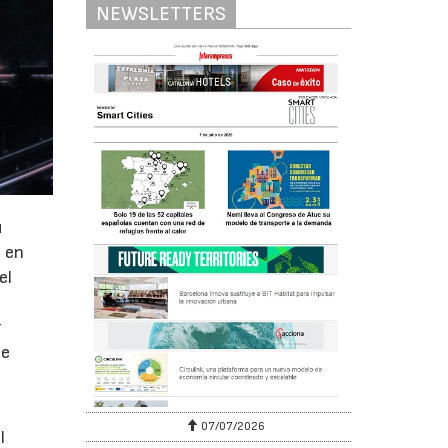
NEWSLETTERS
u
a en
el
r
de
07/07/2026
l