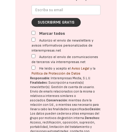
SUSCRIBIRME GRATIS
Marcar todos
Autorizo el envío de newsletters y
avisos informativos personalizados de
interempresas.net
Autorizo el envío de comunicaciones
de terceros vía interempresas.net
He leído y acepto el
Aviso Legal
y la
Política de Protección de Datos
Responsable:
Interempresas Media, S.L.U.
Finalidades:
Suscripción a nuestra(s)
newsletter(s). Gestión de cuenta de usuario.
Envío de emails relacionados con la misma o
relativos a intereses similares o
asociados.
Conservación:
mientras dure la
relación con Ud., o mientras sea necesario para
llevar a cabo las finalidades especificadas
Cesión:
Los datos pueden cederse a otras
empresas del
grupo
por motivos de gestión interna.
Derechos:
Acceso, rectificación, oposición, supresión,
portabilidad, limitación del tratatamiento y
decisiones automatizadas:
contacte con