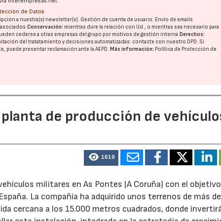
vía interempresas.net
otección de Datos
pción a nuestra(s) newsletter(s). Gestión de cuenta de usuario. Envío de emails
o asociados.
Conservación:
mientras dure la relación con Ud., o mientras sea necesario para
ueden cederse a otras
empresas del grupo
por motivos de gestión interna.
Derechos:
imitación del tratatamiento y decisiones automatizadas:
contacte con nuestro DPD
. Si
nte, puede presentar reclamación ante la
AEPD
.
Más información:
Política de Protección de
 planta de producción de vehículo
1619
ehículos militares en As Pontes (A Coruña) con el objetivo
e España. La compañía ha adquirido unos terrenos de más d
ida cercana a los 15.000 metros cuadrados, donde invertir