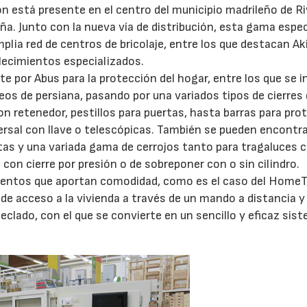
ón está presente en el centro del municipio madrileño de R
a. Junto con la nueva vía de distribución, esta gama espec
ia red de centros de bricolaje, entre los que destacan Aki
lecimientos especializados.
e por Abus para la protección del hogar, entre los que se i
eos de persiana, pasando por una variados tipos de cierres
on retenedor, pestillos para puertas, hasta barras para pro
rsal con llave o telescópicas. También se pueden encontr
tas y una variada gama de cerrojos tanto para tragaluces
 con cierre por presión o de sobreponer con o sin cilindro.
mentos que aportan comodidad, como es el caso del HomeT
 de acceso a la vivienda a través de un mando a distancia y 
eclado, con el que se convierte en un sencillo y eficaz sis