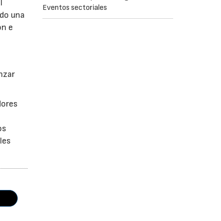
l
Eventos sectoriales
ndo una
ón e
anzar
dores
os
les