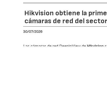
Hikvision obtiene la prim
cámaras de red del secto
30/07/2026
Las cámaras de red DeepinView de
Hikvision
s
en obtener la certificación European Cybers
de certificación en ciberseguridad que acredit
protección frente a vulnerabilidades y garantiza