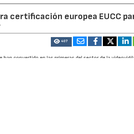
era certificación europea EUCC pa
r
407
e han convertido en las primeras del sector de la videovigi
ecurity Scheme on Common Criteria (EUCC), un esquema eu
a el cumplimiento de requisitos destinados a reforzar la
r la integridad, la privacidad y la fiabilidad de los sistema