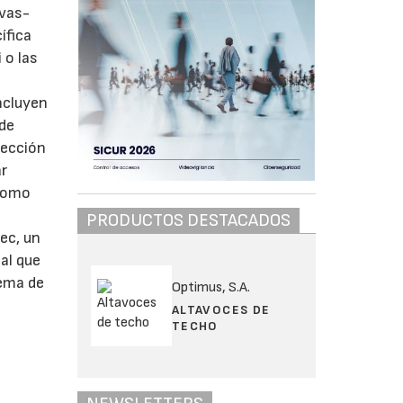
ivas-
ífica
 o las
ncluyen
 de
tección
ar
 como
PRODUCTOS DESTACADOS
ec, un
al que
tema de
Optimus, S.A.
ALTAVOCES DE
TECHO