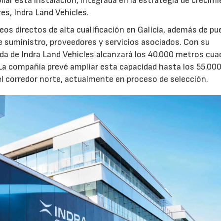
llar esta instalación, integrada en la estrategia de crecim
res, Indra Land Vehicles.
os directos de alta cualificación en Galicia, además de p
de suministro, proveedores y servicios asociados. Con su
ruida de Indra Land Vehicles alcanzará los 40.000 metros cu
 La compañía prevé ampliar esta capacidad hasta los 55.00
l corredor norte, actualmente en proceso de selección.