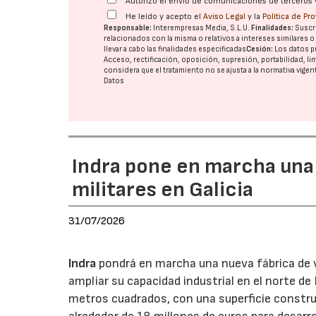
Autorizo el envío de comunicaciones de terceros 
He leído y acepto el
Aviso Legal
y la
Política de Pr
Responsable:
Interempresas Media, S.L.U.
Finalidades:
Suscri
relacionados con la misma o relativos a intereses similares 
llevar a cabo las finalidades especificadas
Cesión:
Los datos p
Acceso, rectificación, oposición, supresión, portabilidad, l
considera que el tratamiento no se ajusta a la normativa vige
Datos
Indra pone en marcha una
militares en Galicia
31/07/2026
Indra
pondrá en marcha una nueva fábrica de v
ampliar su capacidad industrial en el norte d
metros cuadrados, con una superficie constru