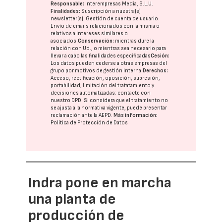
Responsable:
Interempresas Media, S.L.U.
Finalidades:
Suscripción a nuestra(s)
newsletter(s). Gestión de cuenta de usuario.
Envío de emails relacionados con la misma o
relativos a intereses similares o
asociados.
Conservación:
mientras dure la
relación con Ud., o mientras sea necesario para
llevar a cabo las finalidades especificadas
Cesión:
Los datos pueden cederse a otras
empresas del
grupo
por motivos de gestión interna.
Derechos:
Acceso, rectificación, oposición, supresión,
portabilidad, limitación del tratatamiento y
decisiones automatizadas:
contacte con
nuestro DPD
. Si considera que el tratamiento no
se ajusta a la normativa vigente, puede presentar
reclamación ante la
AEPD
.
Más información:
Política de Protección de Datos
Indra pone en marcha
una planta de
producción de