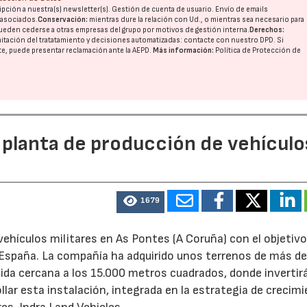
pción a nuestra(s) newsletter(s). Gestión de cuenta de usuario. Envío de emails
o asociados.
Conservación:
mientras dure la relación con Ud., o mientras sea necesario para
ueden cederse a otras
empresas del grupo
por motivos de gestión interna.
Derechos:
imitación del tratatamiento y decisiones automatizadas:
contacte con nuestro DPD
. Si
nte, puede presentar reclamación ante la
AEPD
.
Más información:
Política de Protección de
 planta de producción de vehículo
1679
ehículos militares en As Pontes (A Coruña) con el objetivo
e España. La compañía ha adquirido unos terrenos de más d
ida cercana a los 15.000 metros cuadrados, donde invertir
llar esta instalación, integrada en la estrategia de crecim