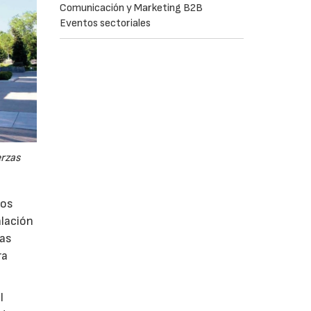
Comunicación y Marketing B2B
Eventos sectoriales
erzas
los
alación
vas
ra
l