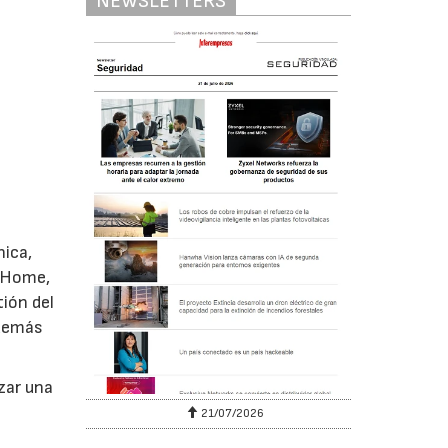
NEWSLETTERS
nica,
t Home,
tión del
además
zar una
6
21/07/2026