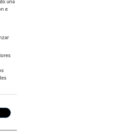
ndo una
ón e
anzar
dores
os
les