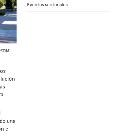
Eventos sectoriales
erzas
los
alación
vas
ra
l
ndo una
ón e