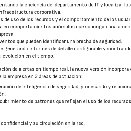
ntando la eficiencia del departamento de IT y localizar lo
infraestructura corporativa.
 de uso de los recursos y el comportamiento de los usuar
 existen comportamientos anómalos que supongan una amen
mpresa.
eventos que pueden identificar una brecha de seguridad.
e generando informes de detalle configurable y mostrando
u evolución en el tiempo.
eación de alertas en tiempo real, la nueva versión incorpora 
de la empresa en 3 áreas de actuación:
ración de inteligencia de seguridad, procesando y relacio
ón.
cubrimiento de patrones que reflejan el uso de los recurso
21/07/2026
28/07/202
onfidencial y su circulación en la red.