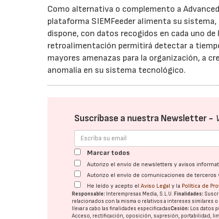
Como alternativa o complemento a Advanced R
plataforma SIEMFeeder alimenta su sistema, e
dispone, con datos recogidos en cada uno de 
retroalimentación permitirá detectar a tiempo
mayores amenazas para la organización, a cre
anomalía en su sistema tecnológico.
Suscríbase a nuestra Newsletter -
Marcar todos
Autorizo el envío de newsletters y avisos inform
Autorizo el envío de comunicaciones de terceros 
He leído y acepto el
Aviso Legal
y la
Política de Pr
Responsable:
Interempresas Media, S.L.U.
Finalidades:
Suscri
relacionados con la misma o relativos a intereses similares 
llevar a cabo las finalidades especificadas
Cesión:
Los datos p
Acceso, rectificación, oposición, supresión, portabilidad, l