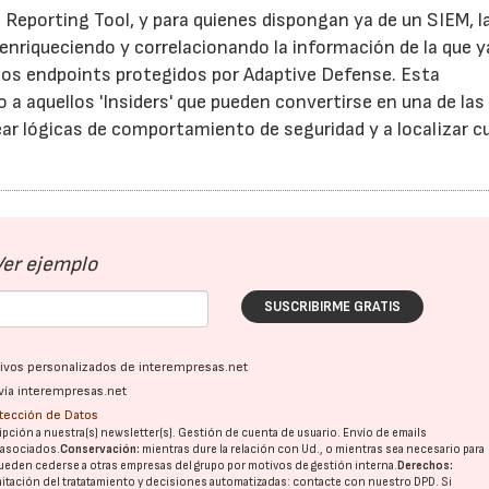
eporting Tool, y para quienes dispongan ya de un SIEM, l
nriqueciendo y correlacionando la información de la que y
los endpoints protegidos por Adaptive Defense. Esta
 a aquellos 'Insiders' que pueden convertirse en una de las
ar lógicas de comportamiento de seguridad y a localizar cu
Ver ejemplo
SUSCRIBIRME GRATIS
ativos personalizados de interempresas.net
vía interempresas.net
otección de Datos
pción a nuestra(s) newsletter(s). Gestión de cuenta de usuario. Envío de emails
o asociados.
Conservación:
mientras dure la relación con Ud., o mientras sea necesario para
ueden cederse a otras
empresas del grupo
por motivos de gestión interna.
Derechos:
imitación del tratatamiento y decisiones automatizadas:
contacte con nuestro DPD
. Si