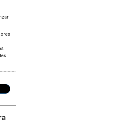
anzar
dores
os
les
ra