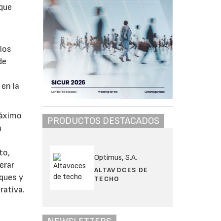
 que
los
de
 en la
máximo
PRODUCTOS DESTACADOS
n
to,
Optimus, S.A.
erar
ALTAVOCES DE
aques y
TECHO
rativa.