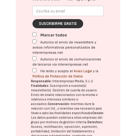
SUSCRIBIRME GRATIS
Marcar todos
Autorizo el envío de newsletters y
avisos informativos personalizados de
interempresas.net
Autorizo el envío de comunicaciones
de terceros vía interempresas.net
He leído y acepto el
Aviso Legal
y la
Política de Protección de Datos
Responsable:
Interempresas Media, S.L.U.
Finalidades:
Suscripción a nuestra(s)
newsletter(s). Gestión de cuenta de usuario.
Envío de emails relacionados con la misma o
relativos a intereses similares o
asociados.
Conservación:
mientras dure la
relación con Ud., o mientras sea necesario para
llevar a cabo las finalidades especificadas
Cesión:
Los datos pueden cederse a otras
empresas del
grupo
por motivos de gestión interna.
Derechos:
Acceso, rectificación, oposición, supresión,
portabilidad, limitación del tratatamiento y
decisiones automatizadas:
contacte con